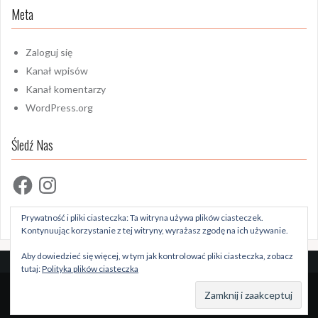
Meta
Zaloguj się
Kanał wpisów
Kanał komentarzy
WordPress.org
Śledź Nas
Facebook
Instagram
Prywatność i pliki ciasteczka: Ta witryna używa plików ciasteczek.
Kontynuując korzystanie z tej witryny, wyrażasz zgodę na ich używanie.
Aby dowiedzieć się więcej, w tym jak kontrolować pliki ciasteczka, zobacz
tutaj:
Polityka plików ciasteczka
Dumnie wspierane przez WordPressa
|
Szablon:
Oria
by
JustFreeThemes.