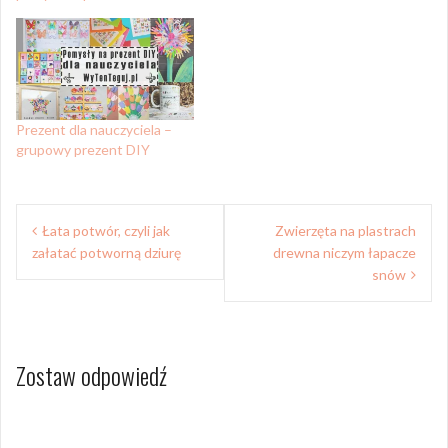
Prezent dla nauczyciela –
grupowy prezent DIY
Nawigacja
Łata potwór, czyli jak
Zwierzęta na plastrach
wpisu
załatać potworną dziurę
drewna niczym łapacze
snów
Zostaw odpowiedź