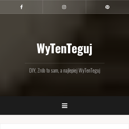
Przejdź
do
Facebook
Instagram
Pinterest
treści
WyTenTeguj
DIY, Zrób to sam, a najlepiej WyTenTeguj