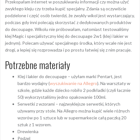
Przekopałam internet w poszukiwaniu informacji czy można użyć
zwykłego kleju czy trzeba kupić specjalny. Zdania są oczywiście
podzielone i część osób twierdzi, że zwykly wikol jest wystarczający,
podczas gdy inni polecają skorzystać z dedykowanych produktów
do decoupage. Wikolu nie próbowałam, natomiast testowaliśmy
klej Magic i specjalistyczny klej do decoupage 2w1 (klej i lakier w
jednym). Polecam używać specjalnego środka, który wcale nie jest
drogi, a lepiej się rozprowadza i po prostu łatwiej się z nim pracuje.
Potrzebne materiały
Klej i lakier do decoupage – użyłam marki Pentart, jest
bardzo wydajny (
wyszukiwanie na Allegro
). Na warsztaty w
szkole, gdzie każde dziecko robiło 2 podkładki (czyli łacznie
50) wykorzystaliśmy jedno opakowanie 100ml.
Serwetki z wzorami – najzwyklejsze serwetki, których
używamy przy stole. Na Allegro można kupić wiele różnych
wzorów po 1 sztuce lub w supermarkecie całą paczką 20
sztuk z 1 wzorem.
Drewienka
Pędzel