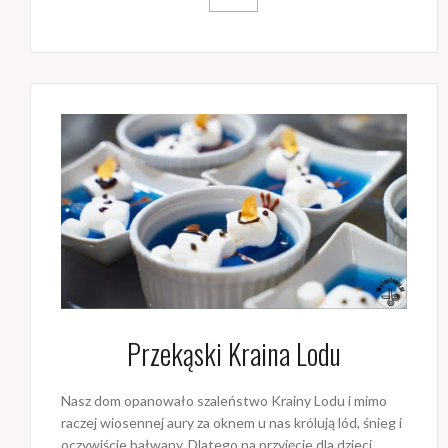
Przekąski Kraina Lodu
Nasz dom opanowało szaleństwo Krainy Lodu i mimo
raczej wiosennej aury za oknem u nas królują lód, śnieg i
oczywiście bałwany. Dlatego na przyjęcie dla dzieci