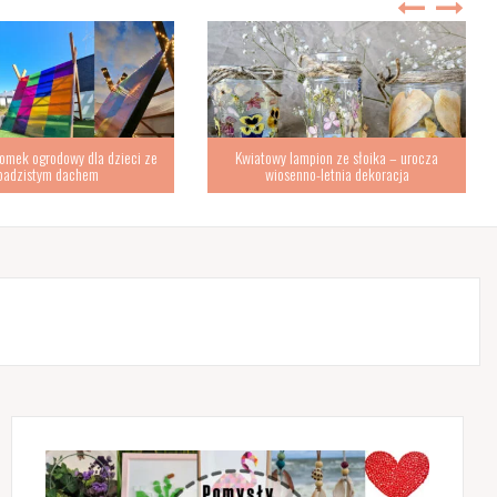
omek ogrodowy dla dzieci ze
Kwiatowy lampion ze słoika – urocza
padzistym dachem
wiosenno-letnia dekoracja