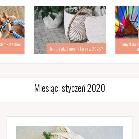
kich koralików
Pomysł na d
Jak urządzić modny taras w 2025?
s
Miesiąc:
styczeń 2020