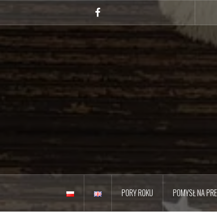
Przejdź
do
Facebook
treści
PORY ROKU
POMYSŁ NA PR