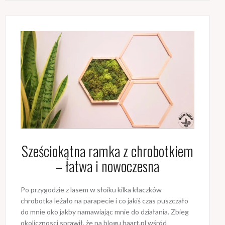
Sześciokątna ramka z chrobotkiem
– łatwa i nowoczesna
Po przygodzie z lasem w słoiku kilka kłaczków
chrobotka leżało na parapecie i co jakiś czas puszczało
do mnie oko jakby namawiając mnie do działania. Zbieg
okolicznosci sprawił, że na blogu haart.pl wśród