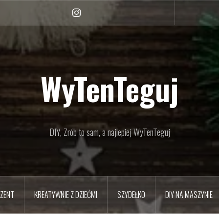
Instagram
WyTenTeguj
DIY, Zrób to sam, a najlepiej WyTenTeguj
EZENT
KREATYWNIE Z DZIEĆMI
SZYDEŁKO
DIY NA MASZYNIE