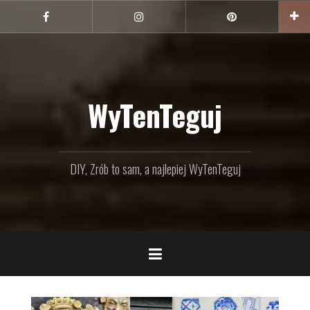
Przejdź
do
Facebook
Instagram
Pinterest
treści
WyTenTeguj
DIY, Zrób to sam, a najlepiej WyTenTeguj