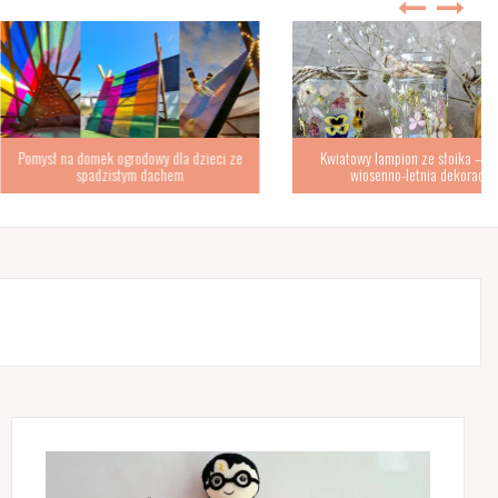
omek ogrodowy dla dzieci ze
Kwiatowy lampion ze słoika – urocza
padzistym dachem
wiosenno-letnia dekoracja