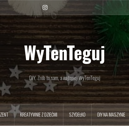
Instagram
WyTenTeguj
DIY, Zrób to sam, a najlepiej WyTenTeguj
EZENT
KREATYWNIE Z DZIEĆMI
SZYDEŁKO
DIY NA MASZYNIE