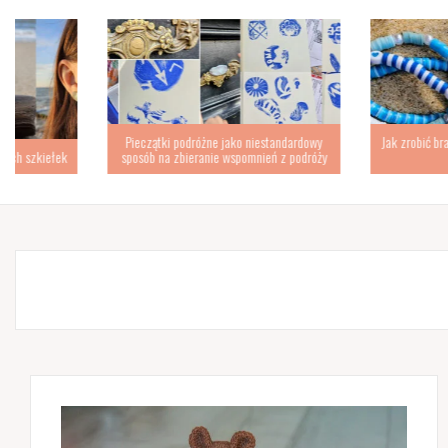
Pieczątki podróżne jako niestandardowy
Jak zrobić bransoletki z płas
sposób na zbieranie wspomnień z podróży
krok po kroku