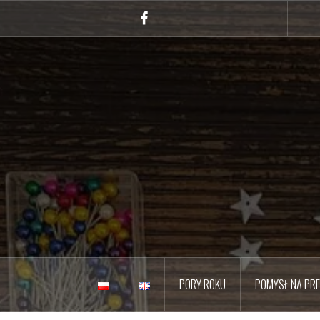
Przejdź
do
Facebook
treści
PORY ROKU
POMYSŁ NA PR