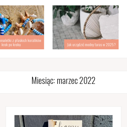
kich koralików
Pomysł na d
Jak urządzić modny taras w 2025?
s
Miesiąc:
marzec 2022