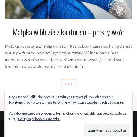
Małpka w bluzie z kapturem – prosty wzór
Małpka powstała z myślą o małym Rysiu, który zaraz po koniach jest
wiernym fanem również i tych zwierzątek. W Internecie jest
mnóstwo wzorów na małpki, zarówno darmowych jak i płatnych.
Szukałam długo, ale ostatecznie uznałam,
>>>
Prywatność i pliki ciasteczka: Ta witryna używa plików ciasteczek.
Kontynuując korzystanie z tej witryny, wyrażasz zgodę na ich używanie.
Aby dowiedzieć się więcej, w tym jak kontrolować pliki ciasteczka, zobacz
tutaj:
Polityka plików ciasteczka
Dumnie wspierane przez WordPressa
|
Szablon:
Oria
by
JustFreeThemes.