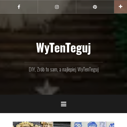
Przejdź
do
Facebook
Instagram
Pinterest
treści
WyTenTeguj
DIY, Zrób to sam, a najlepiej WyTenTeguj