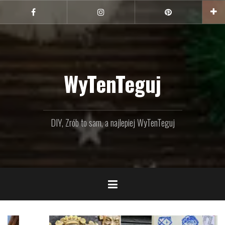
Przejdź
do
Facebook
Instagram
Pinterest
treści
WyTenTeguj
DIY, Zrób to sam, a najlepiej WyTenTeguj