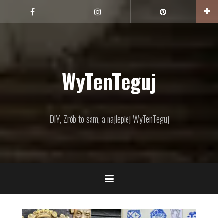
Przejdź
do
Facebook
Instagram
Pinterest
treści
WyTenTeguj
DIY, Zrób to sam, a najlepiej WyTenTeguj