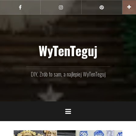
Przejdź
do
Facebook
Instagram
Pinterest
treści
WyTenTeguj
DIY, Zrób to sam, a najlepiej WyTenTeguj