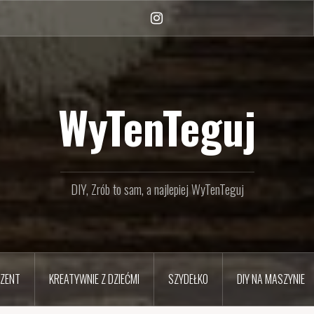
Instagram
WyTenTeguj
DIY, Zrób to sam, a najlepiej WyTenTeguj
EZENT
KREATYWNIE Z DZIEĆMI
SZYDEŁKO
DIY NA MASZYNIE