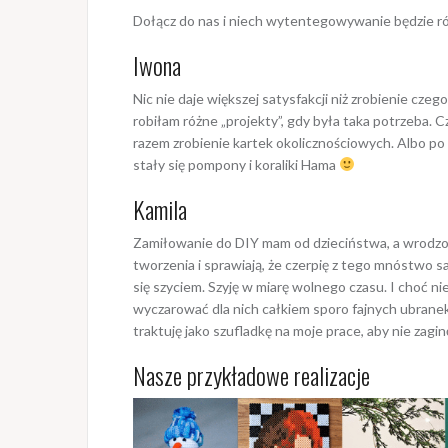
Dołącz do nas i niech wytentegowywanie będzie r
Iwona
Nic nie daje większej satysfakcji niż zrobienie cz
robiłam różne „projekty”, gdy była taka potrzeba.
razem zrobienie kartek okolicznościowych. Albo p
stały się pompony i koraliki Hama
Kamila
Zamiłowanie do DIY mam od dzieciństwa, a wrodzona
tworzenia i sprawiają, że czerpię z tego mnóstwo s
się szyciem. Szyję w miarę wolnego czasu. I choć ni
wyczarować dla nich całkiem sporo fajnych ubranek
traktuję jako szufladkę na moje prace, aby nie zagi
Nasze przykładowe realizacje