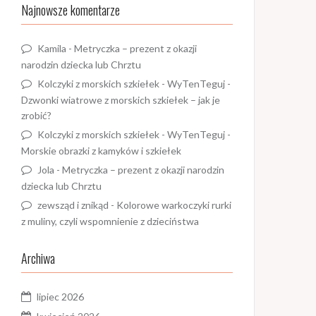
Najnowsze komentarze
Kamila
-
Metryczka – prezent z okazji
narodzin dziecka lub Chrztu
Kolczyki z morskich szkiełek - WyTenTeguj
-
Dzwonki wiatrowe z morskich szkiełek – jak je
zrobić?
Kolczyki z morskich szkiełek - WyTenTeguj
-
Morskie obrazki z kamyków i szkiełek
Jola
-
Metryczka – prezent z okazji narodzin
dziecka lub Chrztu
zewsząd i znikąd
-
Kolorowe warkoczyki rurki
z muliny, czyli wspomnienie z dzieciństwa
Archiwa
lipiec 2026