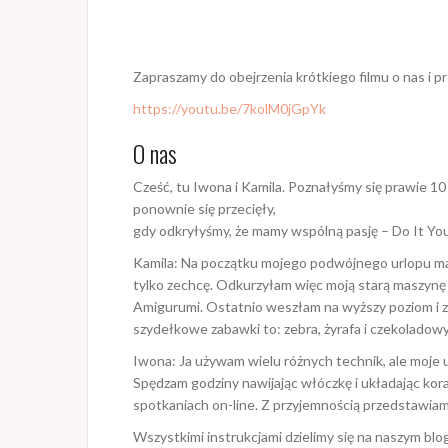
Zapraszamy do obejrzenia krótkiego filmu o nas i
https://youtu.be/7kolM0jGpYk
O nas
Cześć, tu Iwona i Kamila. Poznałyśmy się prawie 10
ponownie się przecięły,
gdy odkryłyśmy, że mamy wspólną pasję – Do It Your
Kamila: Na początku mojego podwójnego urlopu ma
tylko zechcę. Odkurzyłam więc moją starą maszynę 
Amigurumi. Ostatnio weszłam na wyższy poziom i 
szydełkowe zabawki to: zebra, żyrafa i czekoladowy
Iwona: Ja używam wielu różnych technik, ale moje 
Spędzam godziny nawijając włóczkę i układając kora
spotkaniach on-line. Z przyjemnością przedstawiam:
Wszystkimi instrukcjami dzielimy się na naszym bl