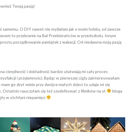
ównież Twoją pasją!
egoś samemu. O DIY nawet nie myślałam jak o moim hobby, od zawsze
 Czasem to przebranie na Bal Przebierańców w przedszkolu. Innym
o prostu porządkowanie pamiątek z wakacji. Od niedawna moją pasją
 cierpliwość i dokładność bardzo ułatwiają mi cały proces
atysfakcji i przyjemności. Będąc w pierwszej ciąży zainteresowałam
e mam go zbyt wiele przy dwójce małych dzieci to udaje mi się
. Ostatnio nauczyłam się też szydełkować z filmików na yt
bloga
nęły w otchłani niepamięci