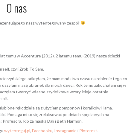
O nas
 prezentującego nasz wytentegowany zespół
 lat temu w Accenture (2012). 2 latemu temu (2019) nasze ścieżki
self, czyli Zrób To Sam.
cierzyńskiego odkryłam, że mam mnóstwo czasu na robienie tego co
i uszyłam masę ubranek dla moich dzieci. Rok temu zakochałam się w
zaczęłam tworzyć własne szydełkowe wzory. Moje ostatnie
 miś.
ulubione rękodzieła są z użyciem pomponów i koralików Hama.
liki. Pomaga mi to się zrelaksować po dniach spędzonych na
 Profesora, Rio za maską Dali i Beth Harmon.
ogu
wytenteguj.pl
,
Facebooku
,
Instagramie
i
Pinterest
.