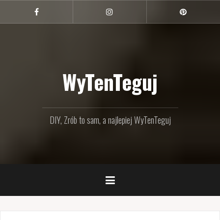
Przejdź
do
Facebook
Instagram
Pinterest
treści
WyTenTeguj
DIY, Zrób to sam, a najlepiej WyTenTeguj