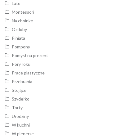
Lato
Montessori
Na choinkę
Ozdoby
Piniata
Pompony
Pomysł na prezent
Pory roku
Prace plastyczne
Przebrania
Stojące
Szydełko
Torty
Urodziny
W kuchni
W plenerze