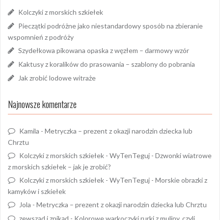
Kolczyki z morskich szkiełek
Pieczątki podróżne jako niestandardowy sposób na zbieranie
wspomnień z podróży
Szydełkowa pikowana opaska z węzłem – darmowy wzór
Kaktusy z koralików do prasowania – szablony do pobrania
Jak zrobić lodowe witraże
Najnowsze komentarze
Kamila
-
Metryczka – prezent z okazji narodzin dziecka lub
Chrztu
Kolczyki z morskich szkiełek - WyTenTeguj
-
Dzwonki wiatrowe
z morskich szkiełek – jak je zrobić?
Kolczyki z morskich szkiełek - WyTenTeguj
-
Morskie obrazki z
kamyków i szkiełek
Jola
-
Metryczka – prezent z okazji narodzin dziecka lub Chrztu
zewsząd i znikąd
-
Kolorowe warkoczyki rurki z muliny, czyli