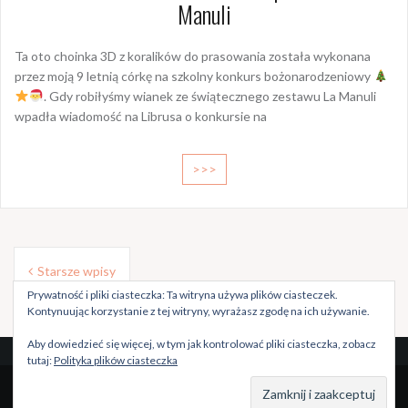
Manuli
Ta oto choinka 3D z koralików do prasowania została wykonana
przez moją 9 letnią córkę na szkolny konkurs bożonarodzeniowy
. Gdy robiłyśmy wianek ze świątecznego zestawu La Manuli
wpadła wiadomość na Librusa o konkursie na
>>>
Nawigacja
Starsze wpisy
po
Prywatność i pliki ciasteczka: Ta witryna używa plików ciasteczek.
wpisach
Kontynuując korzystanie z tej witryny, wyrażasz zgodę na ich używanie.
Aby dowiedzieć się więcej, w tym jak kontrolować pliki ciasteczka, zobacz
tutaj:
Polityka plików ciasteczka
Dumnie wspierane przez WordPressa
|
Szablon:
Oria
by