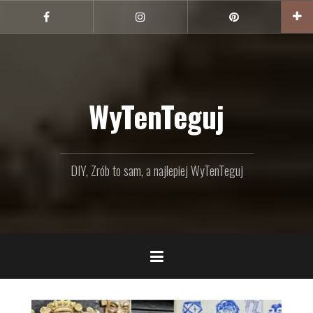
Przejdź
do
Facebook
Instagram
Pinterest
treści
WyTenTeguj
DIY, Zrób to sam, a najlepiej WyTenTeguj