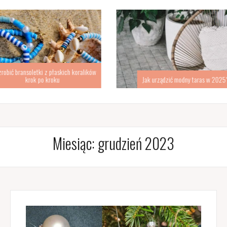
kich koralików
Pomysł na d
Jak urządzić modny taras w 2025?
s
Miesiąc:
grudzień 2023