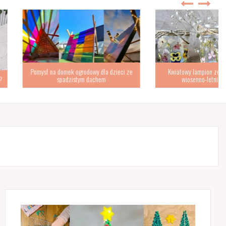
omek ogrodowy dla dzieci ze
Kwiatowy lampion ze słoika – urocza
padzistym dachem
wiosenno-letnia dekoracja