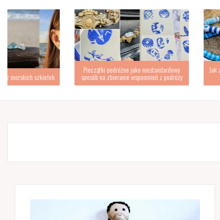
Pieczątki podróżne jako niestandardowy
Jak zrobić bransoletki z płas
sposób na zbieranie wspomnień z podróży
krok po kroku