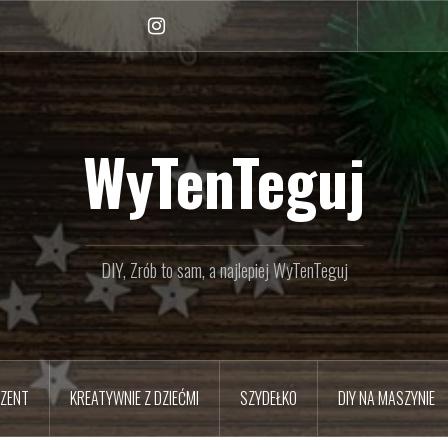
Instagram
WyTenTeguj
DIY, Zrób to sam, a najlepiej WyTenTeguj
EZENT
KREATYWNIE Z DZIEĆMI
SZYDEŁKO
DIY NA MASZYNIE