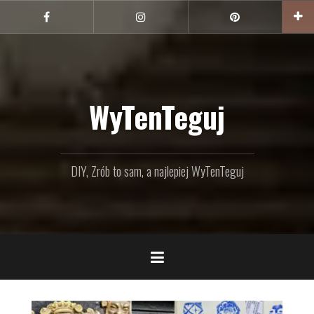
Przejdź
do
Facebook
Instagram
Pinterest
treści
WyTenTeguj
DIY, Zrób to sam, a najlepiej WyTenTeguj