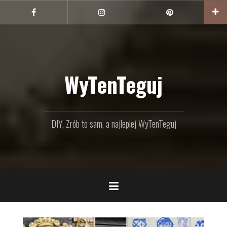
Przejdź
do
Facebook
Instagram
Pinterest
treści
WyTenTeguj
DIY, Zrób to sam, a najlepiej WyTenTeguj