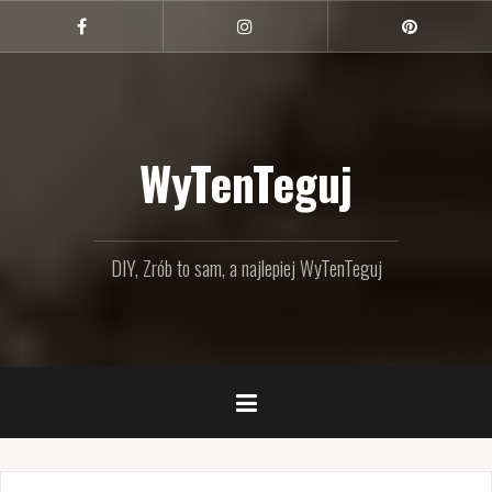
Przejdź
do
Facebook
Instagram
Pinterest
treści
WyTenTeguj
DIY, Zrób to sam, a najlepiej WyTenTeguj