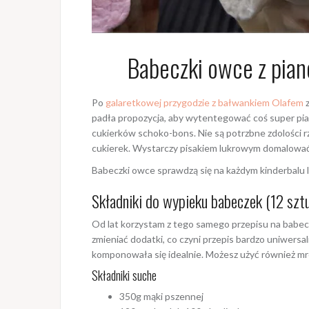
Babeczki owce z pia
Po
galaretkowej przygodzie z bałwankiem Olafem
z
padła propozycja, aby wytentegować coś super pi
cukierków schoko-bons. Nie są potrzbne zdolości 
cukierek. Wystarczy pisakiem lukrowym domalować o
Babeczki owce sprawdzą się na każdym kinderbalu l
Składniki do wypieku babeczek (12 szt
Od lat korzystam z tego samego przepisu na babecz
zmieniać dodatki, co czyni przepis bardzo uniwer
komponowała się idealnie. Możesz użyć również mr
Składniki suche
350g mąki pszennej