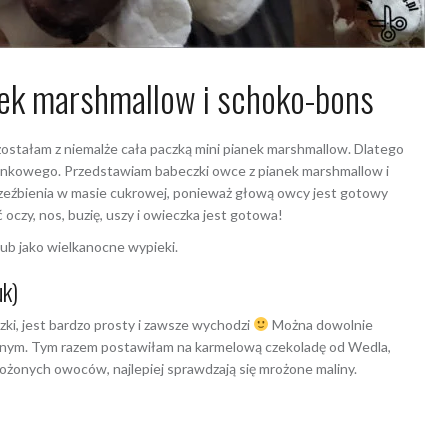
nek marshmallow i schoko-bons
ostałam z niemalże cała paczką mini pianek marshmallow. Dlatego
ankowego. Przedstawiam babeczki owce z pianek marshmallow i
rzeźbienia w masie cukrowej, ponieważ głową owcy jest gotowy
czy, nos, buzię, uszy i owieczka jest gotowa!
ub jako wielkanocne wypieki.
uk)
ki, jest bardzo prosty i zawsze wychodzi
Można dowolnie
salnym. Tym razem postawiłam na karmelową czekoladę od Wedla,
ożonych owoców, najlepiej sprawdzają się mrożone maliny.