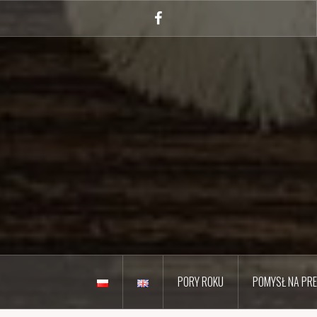
Przejdź
do
Facebook
treści
PORY ROKU
POMYSŁ NA PR