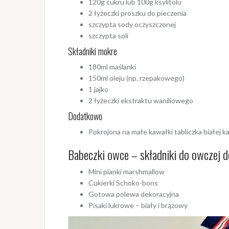
120g cukru lub 100g ksylitolu
2 łyżeczki proszku do pieczenia
szczypta sody oczyszczonej
szczypta soli
Składniki mokre
180ml maślanki
150ml oleju (np. rzepakowego)
1 jajko
2 łyżeczki ekstraktu waniliowego
Dodatkowo
Pokrojona na małe kawałki tabliczka białej 
Babeczki owce – składniki do owczej d
Mini pianki marshmallow
Cukierki Schoko-bons
Gotowa polewa dekoracyjna
Pisaki lukrowe – biały i brązowy