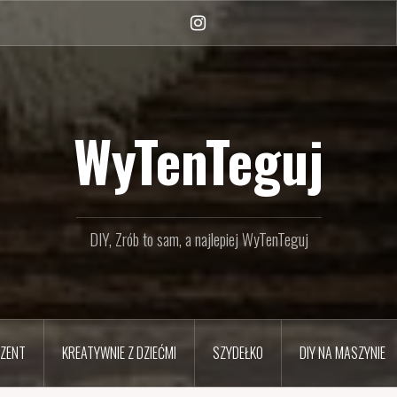
Instagram
WyTenTeguj
DIY, Zrób to sam, a najlepiej WyTenTeguj
EZENT
KREATYWNIE Z DZIEĆMI
SZYDEŁKO
DIY NA MASZYNIE