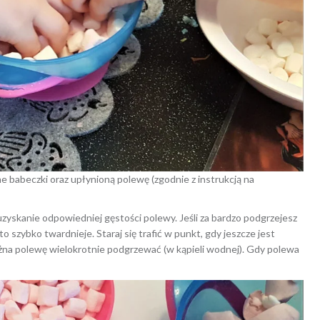
e babeczki oraz upłynioną polewę (zgodnie z instrukcją na
uzyskanie odpowiedniej gęstości polewy. Jeśli za bardzo podgrzejesz
 to szybko twardnieje. Staraj się trafić w punkt, gdy jeszcze jest
można polewę wielokrotnie podgrzewać (w kąpieli wodnej). Gdy polewa