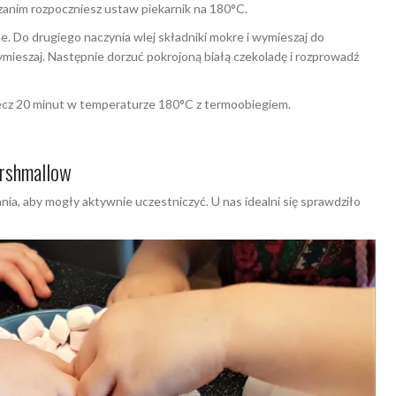
 zanim rozpoczniesz ustaw piekarnik na 180°C.
e. Do drugiego naczynia wlej składniki mokre i wymieszaj do
ymieszaj. Następnie dorzuć pokrojoną białą czekoladę i rozprowadź
piecz 20 minut w temperaturze 180°C z termoobiegiem.
arshmallow
ania, aby mogły aktywnie uczestniczyć. U nas idealni się sprawdziło