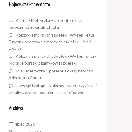
Najnowsze komentarze
Kamila
-
Metryczka – prezent z okazji
narodzin dziecka lub Chrztu
Kolczyki z morskich szkiełek - WyTenTeguj
-
Dzwonki wiatrowe z morskich szkiełek – jak je
zrobić?
Kolczyki z morskich szkiełek - WyTenTeguj
-
Morskie obrazki z kamyków i szkiełek
Jola
-
Metryczka – prezent z okazji narodzin
dziecka lub Chrztu
zewsząd i znikąd
-
Kolorowe warkoczyki rurki
z muliny, czyli wspomnienie z dzieciństwa
Archiwa
lipiec 2026