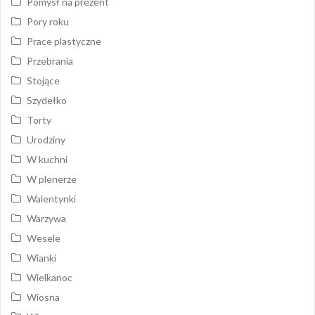
Pomysł na prezent
Pory roku
Prace plastyczne
Przebrania
Stojące
Szydełko
Torty
Urodziny
W kuchni
W plenerze
Walentynki
Warzywa
Wesele
Wianki
Wielkanoc
Wiosna