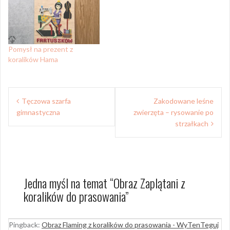
Pomysł na prezent z
koralików Hama
Nawigacja
Tęczowa szarfa
Zakodowane leśne
wpisu
gimnastyczna
zwierzęta – rysowanie po
strzałkach
Jedna myśl na temat “
Obraz Zaplątani z
koralików do prasowania
”
Pingback:
Obraz Flaming z koralików do prasowania - WyTenTeguj