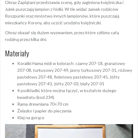
Obraz Zaplątani przedstawia scenę, gdy zaginiona księżniczka i
Julek puszczają lampion z łódki. W tle widać zamek rodziców
Roszpunki oraz mnóstwo innych lampionów, które puszczają
mieszkańcy Korony, aby uczcić urodziny księżniczki.
Obraz okazał się dużym wyzwaniem, przez które szliśmy całą
rodziną przez kilka dni.
Materiały
Koraliki Hama midi w kolorach: czarny 207-18, granatowy
207-08, turkusowy 207-49, jasny turkusowy 207-31, różowy
pastelowy 207-48, fioletowy pastelowy 207-45, żółty
pastelowy 207-43, żółty 207-03, biały 207-01
4 podkładki, które można łączyć, w kształcie dużego
kwadratu (kod 234)
Rama drewniana 70×70 cm
Żelazko i papier do pieczenia
Klej na gorąco