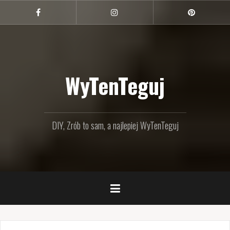
Przejdź
do
Facebook
Instagram
Pinterest
treści
WyTenTeguj
DIY, Zrób to sam, a najlepiej WyTenTeguj