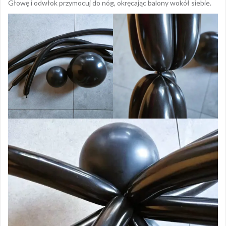
Głowę i odwłok przymocuj do nóg, okręcając balony wokół siebie.