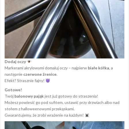
Dodaj oczy
Markerami akrylowymi domaluj oczy – najpierw
białe kółka
, a
następnie
czerwone źrenice
.
Efekt? Strasznie fajny!
Gotowe!
Twój
balonowy pająk
jest już gotowy do straszenia!
Możesz powiesić go pod sufitem, ustawić przy drzwiach albo nad
stołem z halloweenowymi przekąskami.
Gwarantujemy, że zrobi wrażenie na każdym!