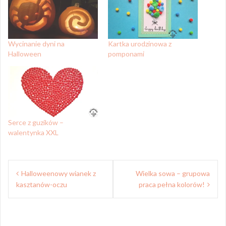
Wycinanie dyni na
Kartka urodzinowa z
Halloween
pomponami
Serce z guzików –
walentynka XXL
Nawigacja
Halloweenowy wianek z
Wielka sowa – grupowa
wpisu
kasztanów-oczu
praca pełna kolorów!