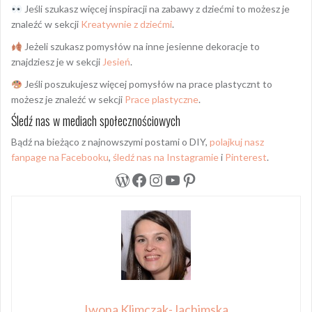
Jeśli szukasz więcej inspiracji na zabawy z dziećmi to możesz je
znaleźć w sekcji
Kreatywnie z dziećmi
.
Jeżeli szukasz pomysłów na inne jesienne dekoracje to
znajdziesz je w sekcji
Jesień
.
Jeśli poszukujesz więcej pomysłów na prace plastycznt to
możesz je znaleźć w sekcji
Prace plastyczne
.
Śledź nas w mediach społecznościowych
Bądź na bieżąco z najnowszymi postami o DIY,
polajkuj nasz
fanpage na Facebooku
,
śledź nas na Instagramie
i
Pinterest
.
WordPress
Facebook
Instagram
YouTube
Pinterest
Iwona Klimczak-Jachimska