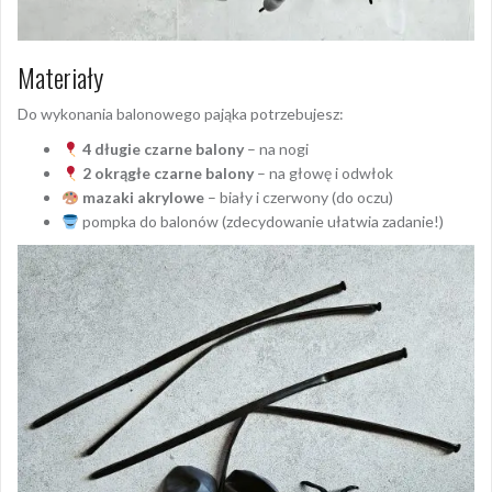
Materiały
Do wykonania balonowego pająka potrzebujesz:
4 długie czarne balony
– na nogi
2 okrągłe czarne balony
– na głowę i odwłok
mazaki akrylowe
– biały i czerwony (do oczu)
pompka do balonów (zdecydowanie ułatwia zadanie!)