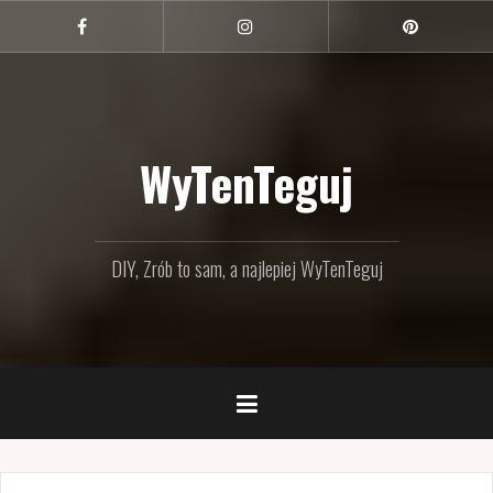
Przejdź
do
Facebook
Instagram
Pinterest
treści
WyTenTeguj
DIY, Zrób to sam, a najlepiej WyTenTeguj