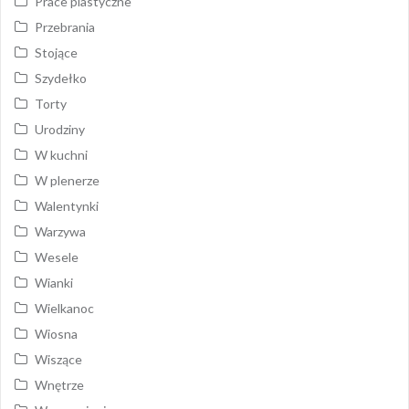
Prace plastyczne
Przebrania
Stojące
Szydełko
Torty
Urodziny
W kuchni
W plenerze
Walentynki
Warzywa
Wesele
Wianki
Wielkanoc
Wiosna
Wiszące
Wnętrze