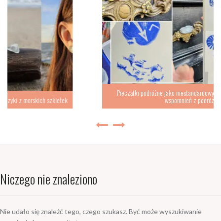
Pieczątki podróżne jako niestandardowy sposób na zbieranie
zkiełek
wspomnień z podróży
Niczego nie znaleziono
Nie udało się znaleźć tego, czego szukasz. Być może wyszukiwanie