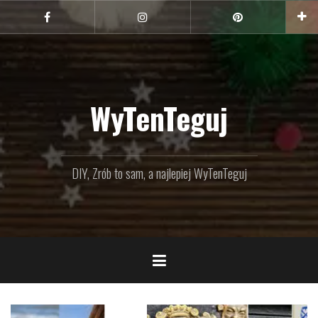
Przejdź
do
Facebook
Instagram
Pinterest
treści
WyTenTeguj
DIY, Zrób to sam, a najlepiej WyTenTeguj