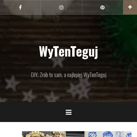
Przejdź
do
Facebook
Instagram
Pinterest
treści
WyTenTeguj
DIY, Zrób to sam, a najlepiej WyTenTeguj