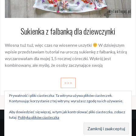
Sukienka z falbanką dla dziewczynki
Wiosna tuż tuż, więc czas na wiosenne uszytki
W dzisiejszym
wpisie przedstawiam tutorial na uroczą sukienkę z falbanką, którą
wyczarowałam dla mojej 1,5 rocznej córeczki. Wykrój jest
kombinowany, ale myślę, że osoby zaczynające swoją
>>>
Prywatność i pliki ciasteczka: Ta witryna używa plików ciasteczek.
Kontynuując korzystanie z tej witryny, wyrażasz zgodę na ich używanie.
Aby dowiedzieć się więcej, w tym jak kontrolować pliki ciasteczka, zobacz
tutaj:
Polityka plików ciasteczka
Dumnie wspierane przez WordPressa
|
Szablon:
Oria
by
JustFreeThemes.