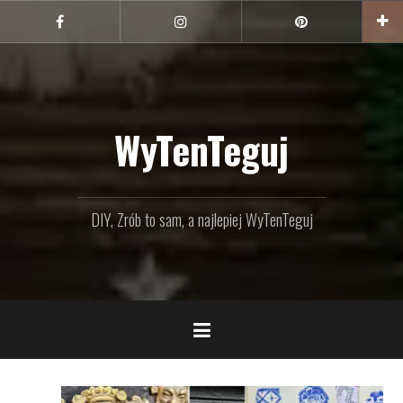
Przejdź
do
Facebook
Instagram
Pinterest
treści
WyTenTeguj
DIY, Zrób to sam, a najlepiej WyTenTeguj