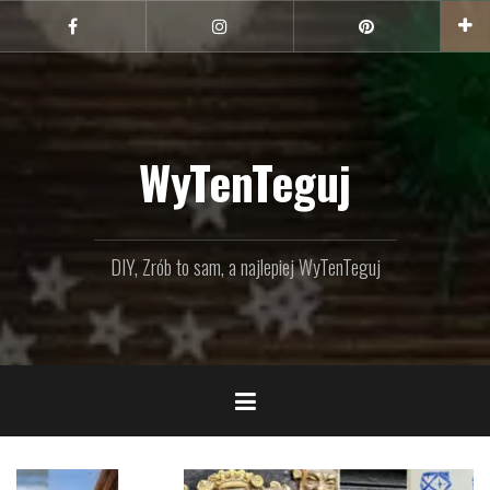
Przejdź
do
Facebook
Instagram
Pinterest
treści
WyTenTeguj
DIY, Zrób to sam, a najlepiej WyTenTeguj