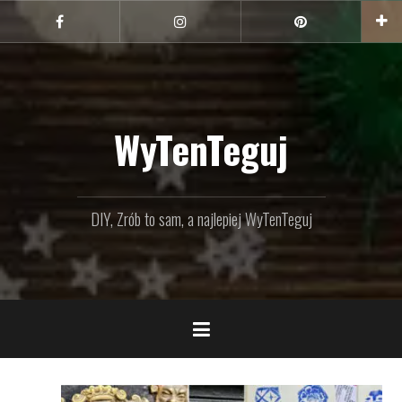
Przejdź
do
Facebook
Instagram
Pinterest
treści
WyTenTeguj
DIY, Zrób to sam, a najlepiej WyTenTeguj