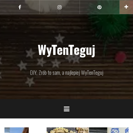
Przejdź
do
Facebook
Instagram
Pinterest
treści
WyTenTeguj
DIY, Zrób to sam, a najlepiej WyTenTeguj