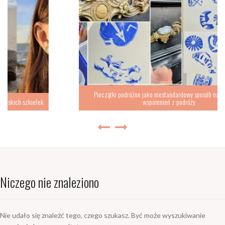
Pieczątki podróżne jako niestandardowy sposób na zbieranie
iełek
wspomnień z podróży
Niczego nie znaleziono
Nie udało się znaleźć tego, czego szukasz. Być może wyszukiwanie