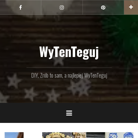
Przejdź
do
Facebook
Instagram
Pinterest
treści
WyTenTeguj
DIY, Zrób to sam, a najlepiej WyTenTeguj