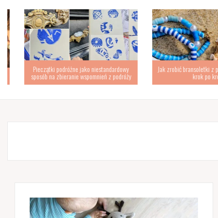
Pieczątki podróżne jako niestandardowy
Jak zrobić bransoletki z płas
sposób na zbieranie wspomnień z podróży
krok po kroku