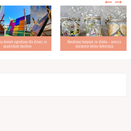
omek ogrodowy dla dzieci ze
Kwiatowy lampion ze słoika – urocza
padzistym dachem
wiosenno-letnia dekoracja