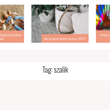
kich koralików
Pomysł na d
Jak urządzić modny taras w 2025?
s
Tag:
szalik