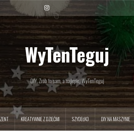
Instagram
WyTenTeguj
DIY, Zrób to sam, a najlepiej WyTenTeguj
EZENT
KREATYWNIE Z DZIEĆMI
SZYDEŁKO
DIY NA MASZYNIE