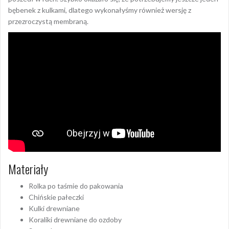
bębenek z kulkami, dlatego wykonałyśmy również wersję z
przezroczystą membraną.
Materiały
Rolka po taśmie do pakowania
Chińskie pałeczki
Kulki drewniane
Koraliki drewniane do ozdoby