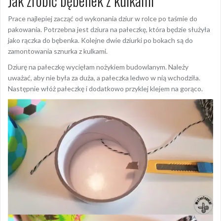
Jak zrobić bębenek z kulkami
Prace najlepiej zacząć od wykonania dziur w rolce po taśmie do
pakowania. Potrzebna jest dziura na pałeczkę, która będzie służyła
jako rączka do bębenka. Kolejne dwie dziurki po bokach są do
zamontowania sznurka z kulkami.
Dziurę na pałeczkę wycięłam nożykiem budowlanym. Należy
uważać, aby nie była za duża, a pałeczka ledwo w nią wchodziła.
Następnie włóż pałeczkę i dodatkowo przyklej klejem na gorąco.