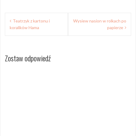
Nawigacja
Teatrzyk z kartonu i
Wysiew nasion w rolkach po
wpisu
koralików Hama
papierze
Zostaw odpowiedź