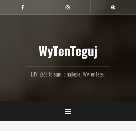
Przejdź
do
Facebook
Instagram
Pinterest
treści
WyTenTeguj
DIY, Zrób to sam, a najlepiej WyTenTeguj