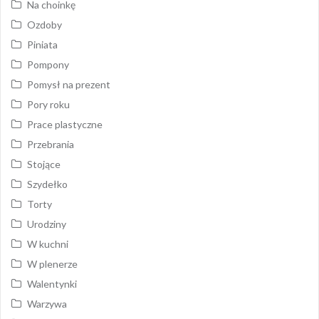
Na choinkę
Ozdoby
Piniata
Pompony
Pomysł na prezent
Pory roku
Prace plastyczne
Przebrania
Stojące
Szydełko
Torty
Urodziny
W kuchni
W plenerze
Walentynki
Warzywa