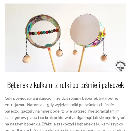
Bębenek z kulkami z rolki po taśmie i pałeczek
Gdy powiedziałam dzieciom, że dziś robimy bębenek były pełne
entuzjazmu. Natomiast gdy wyjęłam rolki po taśmie i chińskie
pałeczki, zaczęły na mnie podejrzliwie patrzeć. Nie zdradziłam im
szczegółów planu i co krok próbowały odgadnąć jak się będzie grać
na naszym bębenku. Efekt je zaskoczył i bębenek z kulkami szybko
poszedł w ruch. Szybko okazało się, że potrzebujemy jeszcze jeden