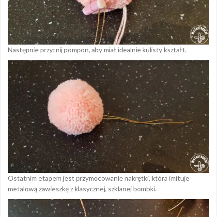
Następnie przytnij pompon, aby miał idealnie kulisty kształt.
Ostatnim etapem jest przymocowanie nakrętki, która imituje
metalową zawieszkę z klasycznej, szklanej bombki.