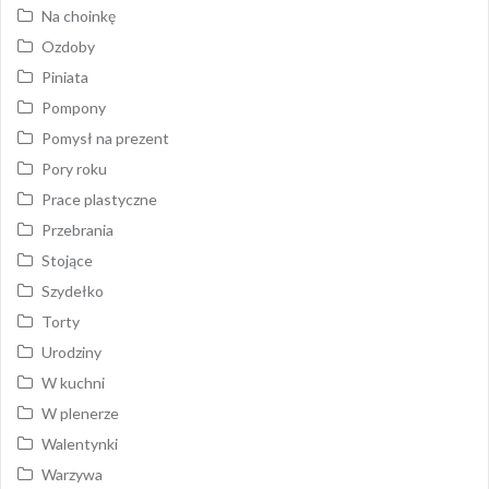
Na choinkę
Ozdoby
Piniata
Pompony
Pomysł na prezent
Pory roku
Prace plastyczne
Przebrania
Stojące
Szydełko
Torty
Urodziny
W kuchni
W plenerze
Walentynki
Warzywa