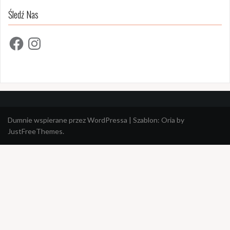
Śledź Nas
Facebook
Instagram
Dumnie wspierane przez WordPressa
|
Szablon:
Oria
by
JustFreeThemes.