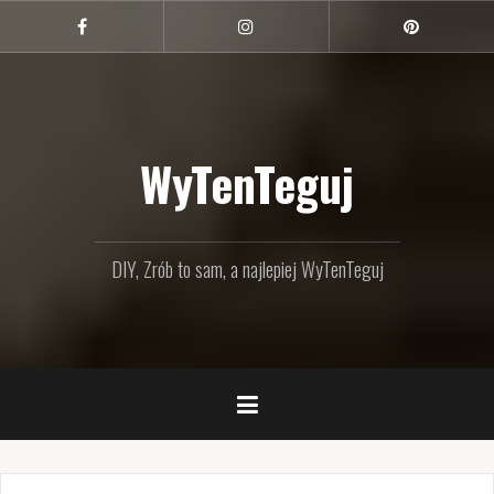
Przejdź
do
Facebook
Instagram
Pinterest
treści
WyTenTeguj
DIY, Zrób to sam, a najlepiej WyTenTeguj