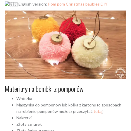
English version:
Pom pom Christmas baubles DIY
Materiały na bombki z pomponów
Włóczka
Maszynka do pomponów lub kółka z kartonu (o sposobach
na robienie pomponów możesz przeczytać
tutaj
)
Nakrętki
Złoty sznurek
Złota farba w sprayu