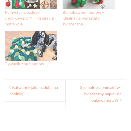
Pomysły na ozdoby
Bombka z pomponów –
choinkowe DIY – inspiracje i
idealna na warsztaty
instrukcje
świąteczne
Dywanik z pomponów
Nawigacja
Bałwanek jako ozdoba na
Stemple z ziemniaków i
wpisu
choinkę
świąteczny papier do
pakowania DIY