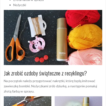
Nożyczki
Jak zrobić ozdoby świąteczne z recyklingu?
Na początek należy przygotować nakrętki, którę będą imitować
zawieszkę bombki. Nożyczkami zrób dziurkę, a następnie pomaluj
złotą farbą w sprayu.