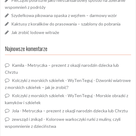
Pieczątki podróżne jako niestandardowy sposób na zbieranie
wspomnień z podróży
Szydełkowa pikowana opaska z węzłem – darmowy wzór
Kaktusy z koralików do prasowania – szablony do pobrania
Jak zrobić lodowe witraże
Najnowsze komentarze
Kamila
-
Metryczka – prezent z okazji narodzin dziecka lub
Chrztu
Kolczyki z morskich szkiełek - WyTenTeguj
-
Dzwonki wiatrowe
z morskich szkiełek – jak je zrobić?
Kolczyki z morskich szkiełek - WyTenTeguj
-
Morskie obrazki z
kamyków i szkiełek
Jola
-
Metryczka – prezent z okazji narodzin dziecka lub Chrztu
zewsząd i znikąd
-
Kolorowe warkoczyki rurki z muliny, czyli
wspomnienie z dzieciństwa