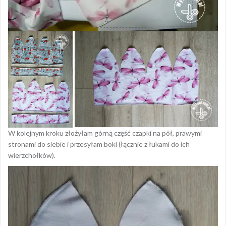
W kolejnym kroku złożyłam górną część czapki na pół, prawymi
stronami do siebie i przesyłam boki (łącznie z łukami do ich
wierzchołków).