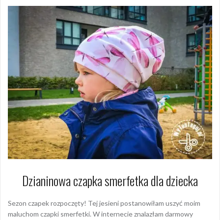
Dzianinowa czapka smerfetka dla dziecka
Sezon czapek rozpoczęty! Tej jesieni postanowiłam uszyć moim
maluchom czapki smerfetki. W internecie znalazłam darmowy