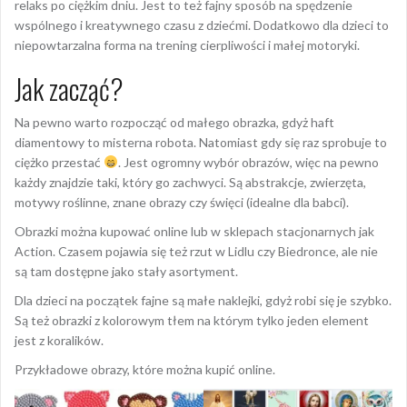
relaks po ciężkim dniu. Jest to też fajny sposób na spędzenie
wspólnego i kreatywnego czasu z dziećmi. Dodatkowo dla dzieci to
niepowtarzalna forma na trening cierpliwości i małej motoryki.
Jak zacząć?
Na pewno warto rozpocząć od małego obrazka, gdyż haft
diamentowy to misterna robota. Natomiast gdy się raz sprobuje to
ciężko przestać
. Jest ogromny wybór obrazów, więc na pewno
każdy znajdzie taki, który go zachwyci. Są abstrakcje, zwierzęta,
motywy roślinne, znane obrazy czy święci (idealne dla babci).
Obrazki można kupować online lub w sklepach stacjonarnych jak
Action. Czasem pojawia się też rzut w Lidlu czy Biedronce, ale nie
są tam dostępne jako stały asortyment.
Dla dzieci na początek fajne są małe naklejki, gdyż robi się je szybko.
Są też obrazki z kolorowym tłem na którym tylko jeden element
jest z koralików.
Przykładowe obrazy, które można kupić online.