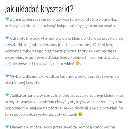
Jak układać kryształki?
Zanim zabierzesz się do pracy warto wyjąć płótno z pudełka,
rozłożyć na płasko i docisnąć książkami, aby się rozprostowało.
Całe płótno pokryte jest warstwą kleju do którego przykleja się
kryształki. Klej zabezpieczony jest folią ochronną. Odklej folię
ochronną tylko z tego fragmentu płótna, który akurat będziesz
wypełniać. Stopniowo odklejaj folię z kolejnych fragmentów, aby
klej nie wysechł i rekaw się nie przykleił
.
Wybierz diamenciki według legendy z boku obrazka i wsyp do
plastikowej kuwetki.
Aplikator zanurz w specjalnej poduszeczce z suchym klejem i tak
przygotowanym narzędziem chwyć górę kryształka, przenieś go na
odpowiednie miejsce na płótnie i lekko dociśnij, aby się przykleił. W
ten sposób należy wykonać cały obrazek
.
Diamenciki można lekko przesuwać za pomocą końcowki na