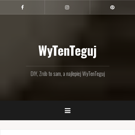
Przejdź
do
Facebook
Instagram
Pinterest
treści
WyTenTeguj
DIY, Zrób to sam, a najlepiej WyTenTeguj