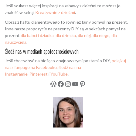
Jeśli szukasz więcej inspiracji na zabawy z dziećmi to możesz je
znaleźć w sekcji
Kreatywnie z dziećmi
.
Obraz z haftu diamentowego to również fajny pomysł na prezent.
Inne nasze propozycje na prezenty DIY są w sekcjach pomysł na
prezent
dla babci i dziadka
,
dla dziecka
,
dla niej
,
dla niego
,
dla
nauczyciela
.
Śledź nas w mediach społecznościowych
Jeśli chcesz być na bieżąco z najnowszymi postami o DIY,
polajkuj
nasz fanpage na Facebooku
,
śledź nas na
Instagramie
,
Pinterest
i
YouTube
.
WordPress
Facebook
Instagram
YouTube
Pinterest