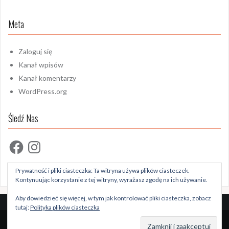
Meta
Zaloguj się
Kanał wpisów
Kanał komentarzy
WordPress.org
Śledź Nas
Facebook
Instagram
Prywatność i pliki ciasteczka: Ta witryna używa plików ciasteczek.
Kontynuując korzystanie z tej witryny, wyrażasz zgodę na ich używanie.
Aby dowiedzieć się więcej, w tym jak kontrolować pliki ciasteczka, zobacz
tutaj:
Polityka plików ciasteczka
Dumnie wspierane przez WordPressa
|
Szablon:
Oria
by