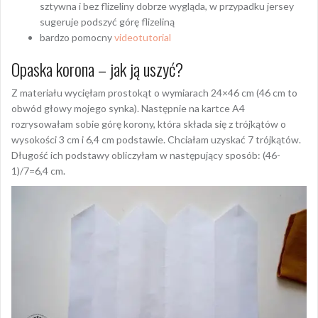
sztywna i bez flizeliny dobrze wygląda, w przypadku jersey
sugeruje podszyć górę flizeliną
bardzo pomocny
videotutorial
Opaska korona – jak ją uszyć?
Z materiału wycięłam prostokąt o wymiarach 24×46 cm (46 cm to
obwód głowy mojego synka). Następnie na kartce A4
rozrysowałam sobie górę korony, która składa się z trójkątów o
wysokości 3 cm i 6,4 cm podstawie. Chciałam uzyskać 7 trójkątów.
Długość ich podstawy obliczyłam w następujący sposób: (46-
1)/7=6,4 cm.