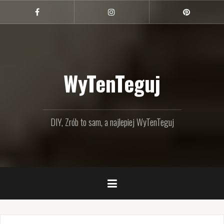
Przejdź
do
Facebook
Instagram
Pinterest
treści
WyTenTeguj
DIY, Zrób to sam, a najlepiej WyTenTeguj