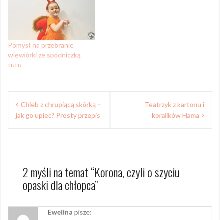
Pomysł na przebranie
wiewiórki ze spódniczką
tutu
Nawigacja
Chleb z chrupiącą skórką –
Teatrzyk z kartonu i
wpisu
jak go upiec? Prosty przepis
koralików Hama
2 myśli na temat “
Korona, czyli o szyciu
opaski dla chłopca
”
Ewelina
pisze: