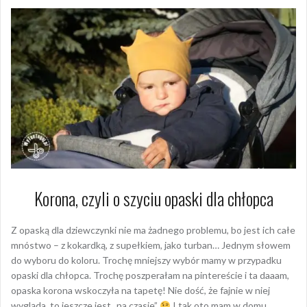
Korona, czyli o szyciu opaski dla chłopca
Z opaską dla dziewczynki nie ma żadnego problemu, bo jest ich całe
mnóstwo – z kokardką, z supełkiem, jako turban… Jednym słowem
do wyboru do koloru. Trochę mniejszy wybór mamy w przypadku
opaski dla chłopca. Trochę poszperałam na pintereście i ta daaam,
opaska korona wskoczyła na tapetę! Nie dość, że fajnie w niej
wygląda, to jeszcze jest „na czasie”
I tak oto mam w domu