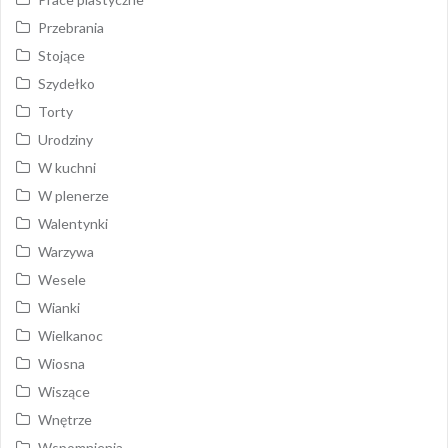
Przebrania
Stojące
Szydełko
Torty
Urodziny
W kuchni
W plenerze
Walentynki
Warzywa
Wesele
Wianki
Wielkanoc
Wiosna
Wiszące
Wnętrze
Wspomnienia