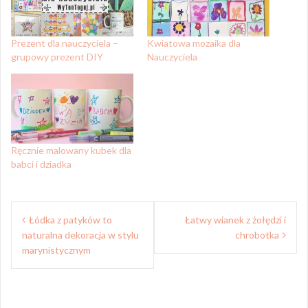
Prezent dla nauczyciela –
Kwiatowa mozaika dla
grupowy prezent DIY
Nauczyciela
Ręcznie malowany kubek dla
babci i dziadka
Nawigacja
Łódka z patyków to
Łatwy wianek z żołędzi i
wpisu
naturalna dekoracja w stylu
chrobotka
marynistycznym