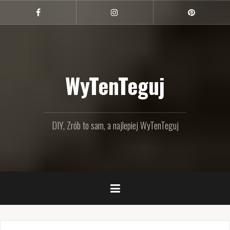
Przejdź
do
Facebook
Instagram
Pinterest
treści
WyTenTeguj
DIY, Zrób to sam, a najlepiej WyTenTeguj