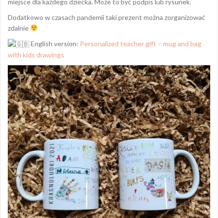
miejsce dla każdego dziecka. Może to być podpis lub rysunek.
Dodatkowo w czasach pandemii taki prezent można zorganizować
zdalnie
English version:
Personalized teacher gift – mug and bag
with kids drawings