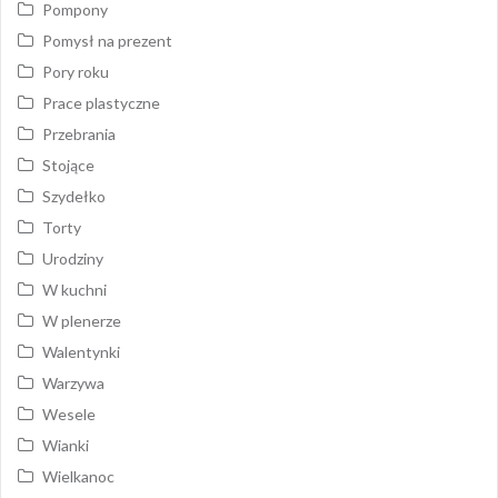
Pompony
Pomysł na prezent
Pory roku
Prace plastyczne
Przebrania
Stojące
Szydełko
Torty
Urodziny
W kuchni
W plenerze
Walentynki
Warzywa
Wesele
Wianki
Wielkanoc