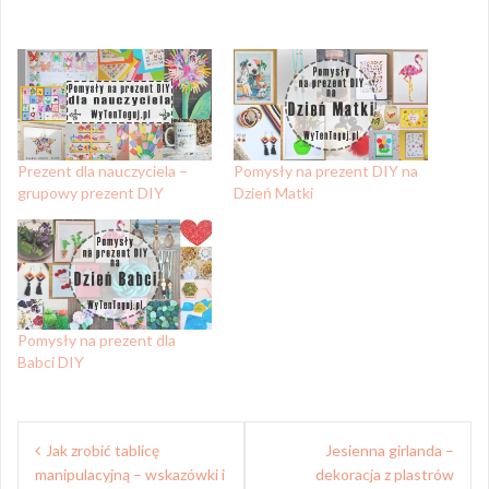
Prezent dla nauczyciela –
Pomysły na prezent DIY na
grupowy prezent DIY
Dzień Matki
Pomysły na prezent dla
Babci DIY
Nawigacja
Jak zrobić tablicę
Jesienna girlanda –
wpisu
manipulacyjną – wskazówki i
dekoracja z plastrów