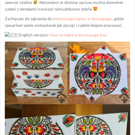
zawsze szybka
. Natomiast w domów zaciszu można dowolnie
szaleć z detalami i tworzyć nietuzinkowe dzieła
.
Zachęcam do zajrzenia do
pierwszego wpisu o decoupage
, gdzie
zawarłam wiele wskazówek jak zacząć i z jakim klejem pracować.
English version:
How to make a decoupage box