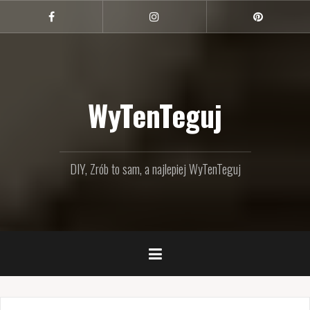
Przejdź
do
Facebook
Instagram
Pinterest
treści
WyTenTeguj
DIY, Zrób to sam, a najlepiej WyTenTeguj