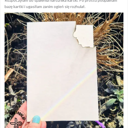
Rozpoczęłam do spalenia narożnika kartki. Po prostu podpaliłam
bazę kartki i ugasiłam zanim ogień się rozhulał.