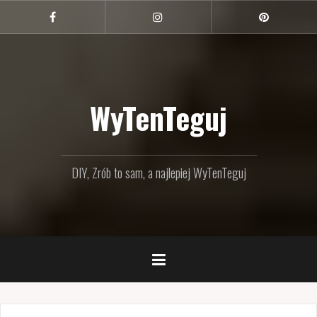
Przejdź
do
Facebook
Instagram
Pinterest
treści
WyTenTeguj
DIY, Zrób to sam, a najlepiej WyTenTeguj