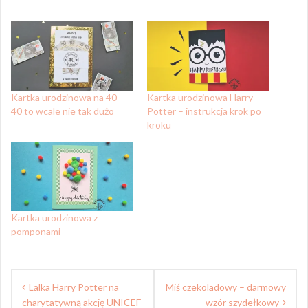
Kartka urodzinowa na 40 –
Kartka urodzinowa Harry
40 to wcale nie tak dużo
Potter – instrukcja krok po
kroku
Kartka urodzinowa z
pomponami
Nawigacja
Lalka Harry Potter na
Miś czekoladowy – darmowy
wpisu
charytatywną akcję UNICEF
wzór szydełkowy