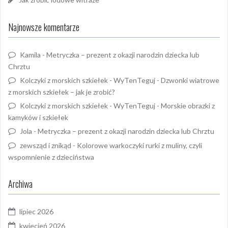
Najnowsze komentarze
Kamila
-
Metryczka – prezent z okazji narodzin dziecka lub
Chrztu
Kolczyki z morskich szkiełek - WyTenTeguj
-
Dzwonki wiatrowe
z morskich szkiełek – jak je zrobić?
Kolczyki z morskich szkiełek - WyTenTeguj
-
Morskie obrazki z
kamyków i szkiełek
Jola
-
Metryczka – prezent z okazji narodzin dziecka lub Chrztu
zewsząd i znikąd
-
Kolorowe warkoczyki rurki z muliny, czyli
wspomnienie z dzieciństwa
Archiwa
lipiec 2026
kwiecień 2026