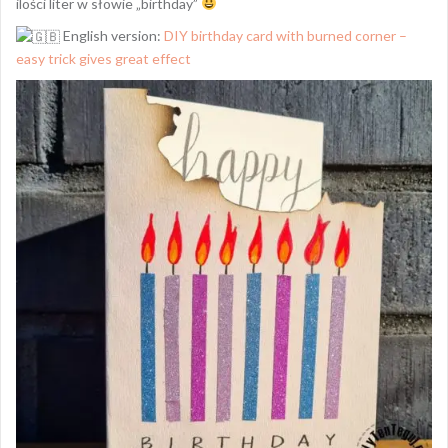
ilości liter w słowie „birthday”
English version:
DIY birthday card with burned corner –
easy trick gives great effect