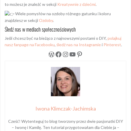
to możesz je znaleźć w sekcji
Kreatywnie z dziećmi
.
Wiele pomysłów na ozdoby różnego gatunku i koloru
znajdziesz w sekcji
Ozdoby
.
Śledź nas w mediach społecznościowych
Jeśli chcesz być na bieżąco z najnowszymi postami o DIY,
polajkuj
nasz fanpage na Facebooku
,
śledź nas na Instagramie
i
Pinterest
.
WordPress
Facebook
Instagram
YouTube
Pinterest
Iwona Klimczak-Jachimska
Cześć! Wytenteguj to blog tworzony przez dwie pasjonatki DIY
– Iwonę i Kamilę. Ten tutorial przygotowałam dla Ciebie ja –