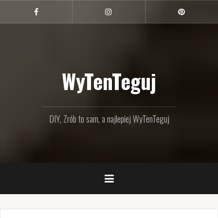
Przejdź
do
Facebook
Instagram
Pinterest
treści
WyTenTeguj
DIY, Zrób to sam, a najlepiej WyTenTeguj