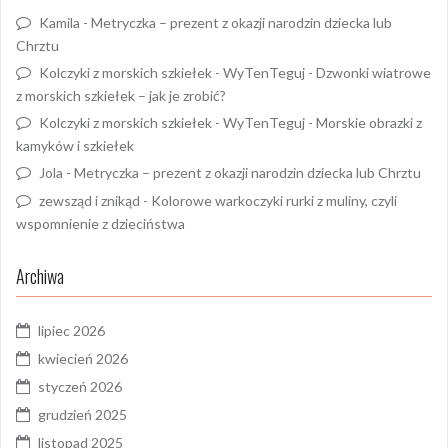
Kamila
-
Metryczka – prezent z okazji narodzin dziecka lub
Chrztu
Kolczyki z morskich szkiełek - WyTenTeguj
-
Dzwonki wiatrowe
z morskich szkiełek – jak je zrobić?
Kolczyki z morskich szkiełek - WyTenTeguj
-
Morskie obrazki z
kamyków i szkiełek
Jola
-
Metryczka – prezent z okazji narodzin dziecka lub Chrztu
zewsząd i znikąd
-
Kolorowe warkoczyki rurki z muliny, czyli
wspomnienie z dzieciństwa
Archiwa
lipiec 2026
kwiecień 2026
styczeń 2026
grudzień 2025
listopad 2025