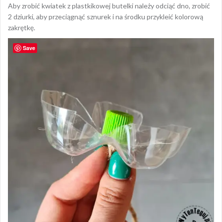
Aby zrobić kwiatek z plastkikowej butelki należy odciąć dno, zrobić
2 dziurki, aby przeciągnąć sznurek i na środku przykleić kolorową
zakrętkę.
Save