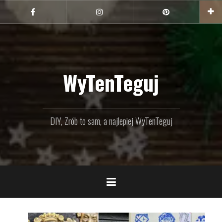
Przejdź
do
Facebook
Instagram
Pinterest
treści
WyTenTeguj
DIY, Zrób to sam, a najlepiej WyTenTeguj