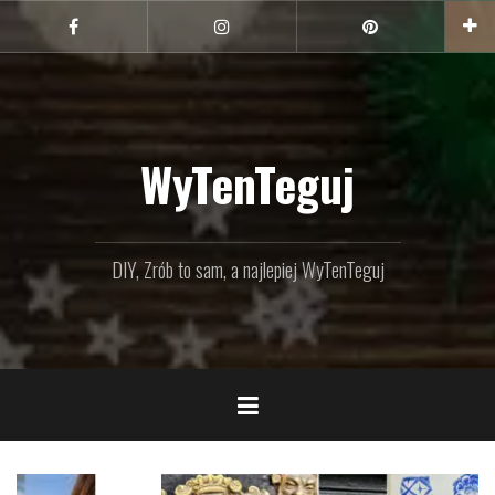
Przejdź
do
Facebook
Instagram
Pinterest
treści
WyTenTeguj
DIY, Zrób to sam, a najlepiej WyTenTeguj