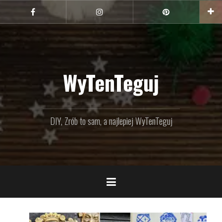
Przejdź
do
Facebook
Instagram
Pinterest
treści
WyTenTeguj
DIY, Zrób to sam, a najlepiej WyTenTeguj