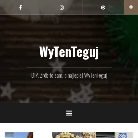
Przejdź
do
Facebook
Instagram
Pinterest
treści
WyTenTeguj
DIY, Zrób to sam, a najlepiej WyTenTeguj