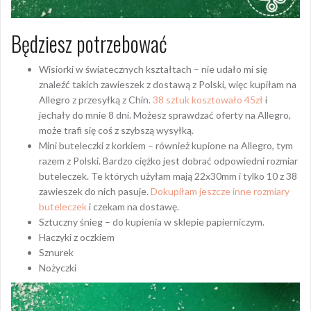
Będziesz potrzebować
Wisiorki w światecznych kształtach – nie udało mi się
znaleźć takich zawieszek z dostawą z Polski, więc kupiłam na
Allegro z przesyłką z Chin.
38 sztuk kosztowało 45zł
i
jechały do mnie 8 dni. Możesz sprawdzać oferty na Allegro,
może trafi się coś z szybszą wysyłką.
Mini buteleczki z korkiem – również kupione na Allegro, tym
razem z Polski. Bardzo ciężko jest dobrać odpowiedni rozmiar
buteleczek. Te których użyłam mają 22x30mm i tylko 10 z 38
zawieszek do nich pasuje.
Dokupiłam jeszcze inne rozmiary
buteleczek
i czekam na dostawę.
Sztuczny śnieg – do kupienia w sklepie papierniczym.
Haczyki z oczkiem
Sznurek
Nożyczki