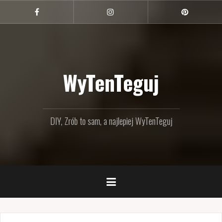
Przejdź
do
Facebook
Instagram
Pinterest
treści
WyTenTeguj
DIY, Zrób to sam, a najlepiej WyTenTeguj