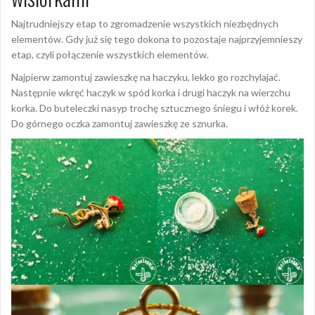
Najtrudniejszy etap to zgromadzenie wszystkich niezbędnych
elementów. Gdy już się tego dokona to pozostaje najprzyjemnieszy
etap, czyli połączenie wszystkich elementów.
Najpierw zamontuj zawieszkę na haczyku, lekko go rozchylajać.
Następnie wkręć haczyk w spód korka i drugi haczyk na wierzchu
korka. Do buteleczki nasyp trochę sztucznego śniegu i włóż korek.
Do górnego oczka zamontuj zawieszkę ze sznurka.