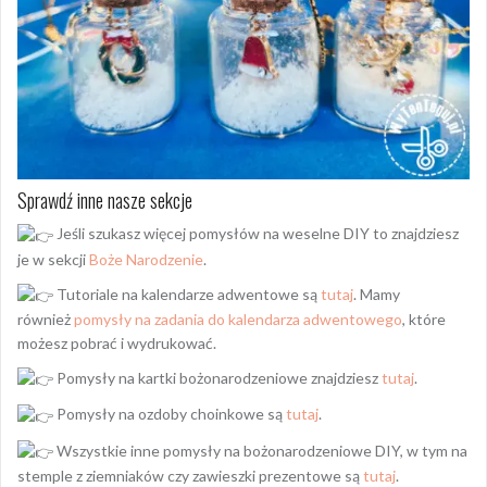
Sprawdź inne nasze sekcje
Jeśli szukasz więcej pomysłów na weselne DIY to znajdziesz
je w sekcji
Boże Narodzenie
.
Tutoriale na kalendarze adwentowe są
tutaj
. Mamy
również
pomysły na zadania do kalendarza adwentowego
, które
możesz pobrać i wydrukować.
Pomysły na kartki bożonarodzeniowe znajdziesz
tutaj
.
Pomysły na ozdoby choinkowe są
tutaj
.
Wszystkie inne pomysły na bożonarodzeniowe DIY, w tym na
stemple z ziemniaków czy zawieszki prezentowe są
tutaj
.