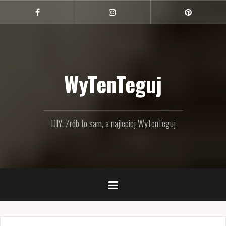
Przejdź
do
Facebook
Instagram
Pinterest
treści
WyTenTeguj
DIY, Zrób to sam, a najlepiej WyTenTeguj