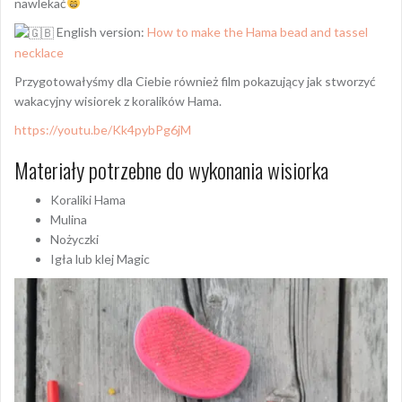
nawlekać
English version:
How to make the Hama bead and tassel
necklace
Przygotowałyśmy dla Ciebie również film pokazujący jak stworzyć
wakacyjny wisiorek z koralików Hama.
https://youtu.be/Kk4pybPg6jM
Materiały potrzebne do wykonania wisiorka
Koraliki Hama
Mulina
Nożyczki
Igła lub klej Magic