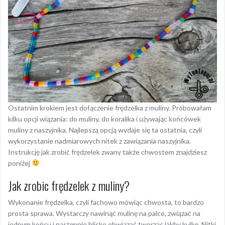
Ostatnim krokiem jest dołączenie frędzelka z muliny. Próbowałam
kilku opcji wiązania: do muliny, do koralika i używając końcówek
muliny z naszyjnika. Najlepszą opcją wydaje się ta ostatnia, czyli
wykorzystanie nadmiarowych nitek z zawiązania naszyjnika.
Instrukcję jak zrobić frędzelek zwany także chwostem znajdziesz
poniżej
Jak zrobic frędzelek z muliny?
Wykonanie frędzelka, czyli fachowo mówiąc chwosta, to bardzo
prosta sprawa. Wystarczy nawinąć mulinę na palce, związać na
jednym końcu i następnie blisko obwiązać tworząc jakby kulkę. Nitki