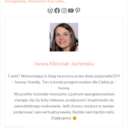
Instagramie
,
Pinterest
i
YouTube
.
WordPress
Facebook
Instagram
YouTube
Pinterest
Iwona Klimczak-Jachimska
Cześć! Wytenteguj to blog tworzony przez dwie pasjonatki DIY
– Iwonę i Kamilę. Ten tutorial przygotowałam dla Ciebie ja –
Iwona.
Wszystkie tutoriale tworzymy z pełnym zaangażowaniem
starając się, by były ciekawe, przejrzyste i inspirowały do
samodzielnego wykonania. Jeśli chcesz, możesz w zamian
podarować nam wirtualną kawkę. Będzie nam bardzo miło.
Dziękujemy