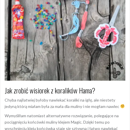
Jak zrobić wisiorek z koralików Hama?
Chyba najłatwiej byłoby nawlekać koraliki na igłę, ale niestety
jedyną którą miałam była za mała dla muliny i nie mogłam nawlec
Wymyśliłam natomiast alternatywne rozwiązanie, polegające na
pociągnięciu końcówki muliny klejem Magic. Dzięki temu po
wyschnięciu kleju końcówka staje się sztywna i łatwo nawlekać