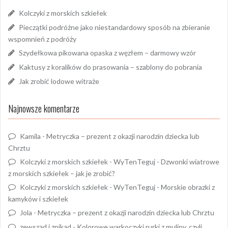
Kolczyki z morskich szkiełek
Pieczątki podróżne jako niestandardowy sposób na zbieranie
wspomnień z podróży
Szydełkowa pikowana opaska z węzłem – darmowy wzór
Kaktusy z koralików do prasowania – szablony do pobrania
Jak zrobić lodowe witraże
Najnowsze komentarze
Kamila
-
Metryczka – prezent z okazji narodzin dziecka lub
Chrztu
Kolczyki z morskich szkiełek - WyTenTeguj
-
Dzwonki wiatrowe
z morskich szkiełek – jak je zrobić?
Kolczyki z morskich szkiełek - WyTenTeguj
-
Morskie obrazki z
kamyków i szkiełek
Jola
-
Metryczka – prezent z okazji narodzin dziecka lub Chrztu
zewsząd i znikąd
-
Kolorowe warkoczyki rurki z muliny, czyli