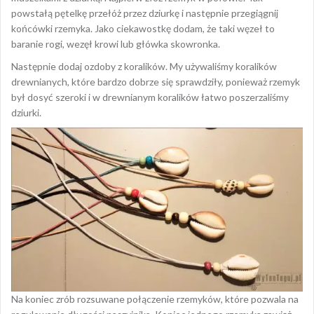
powstałą pętelkę przełóż przez dziurkę i następnie przegiągnij
końcówki rzemyka. Jako ciekawostkę dodam, że taki węzeł to
baranie rogi, wezęł krowi lub główka skowronka.
Następnie dodaj ozdoby z koralików. My używaliśmy koralików
drewnianych, które bardzo dobrze się sprawdziły, ponieważ rzemyk
był dosyć szeroki i w drewnianym koralików łatwo poszerzaliśmy
dziurki.
Na koniec zrób rozsuwane połączenie rzemyków, które pozwala na