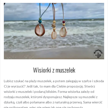
Wisiorki z muszelek
Lubisz szukać na plaży muszelek, a potem zalegają w szafce i szkoda
Ci je wyrzucić? Jeśli tak, to mam dla Ciebie propozycję. Stwórz
wisiorki z muszelek i podaruj bliskim. Forma wisiorka zależy od
rodzaju muszelek, którymi dysponujesz. Najlepsze są muszelki z
dziurką, czyli albo połamane albo z naturalną przerwą. Sama wiercić
nie próbowałam, więc nie wiem jak one się zachowują.