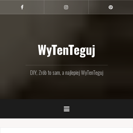
Przejdź
do
Facebook
Instagram
Pinterest
treści
WyTenTeguj
DIY, Zrób to sam, a najlepiej WyTenTeguj