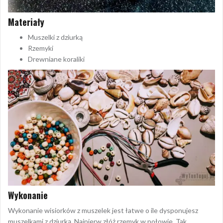
Materiały
Muszelki z dziurką
Rzemyki
Drewniane koraliki
Wykonanie
Wykonanie wisiorków z muszelek jest łatwe o ile dysponujesz
muszelkami z dziurką. Najpierw złóż rzemyk w połowie. Tak