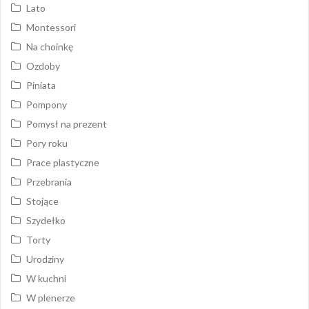
Lato
Montessori
Na choinkę
Ozdoby
Piniata
Pompony
Pomysł na prezent
Pory roku
Prace plastyczne
Przebrania
Stojące
Szydełko
Torty
Urodziny
W kuchni
W plenerze