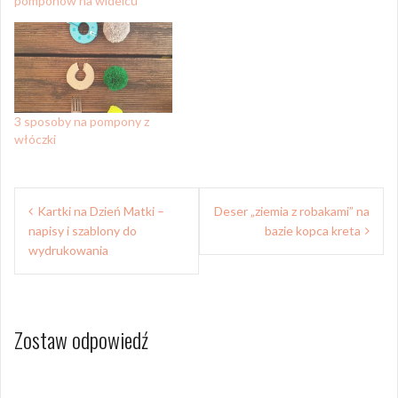
pomponów na widelcu
3 sposoby na pompony z
włóczki
Nawigacja
Kartki na Dzień Matki –
Deser „ziemia z robakami” na
wpisu
napisy i szablony do
bazie kopca kreta
wydrukowania
Zostaw odpowiedź