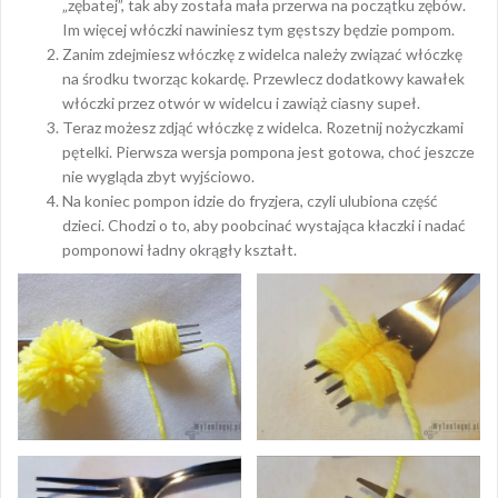
„zębatej”, tak aby została mała przerwa na początku zębów.
Im więcej włóczki nawiniesz tym gęstszy będzie pompom.
Zanim zdejmiesz włóczkę z widelca należy związać włóczkę
na środku tworząc kokardę. Przewlecz dodatkowy kawałek
włóczki przez otwór w widelcu i zawiąż ciasny supeł.
Teraz możesz zdjąć włóczkę z widelca. Rozetnij nożyczkami
pętelki. Pierwsza wersja pompona jest gotowa, choć jeszcze
nie wygląda zbyt wyjściowo.
Na koniec pompon idzie do fryzjera, czyli ulubiona część
dzieci. Chodzi o to, aby poobcinać wystająca kłaczki i nadać
pomponowi ładny okrągły kształt.