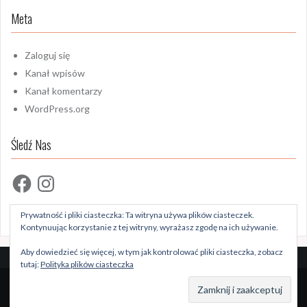
Meta
Zaloguj się
Kanał wpisów
Kanał komentarzy
WordPress.org
Śledź Nas
Facebook
Instagram
Prywatność i pliki ciasteczka: Ta witryna używa plików ciasteczek.
Kontynuując korzystanie z tej witryny, wyrażasz zgodę na ich używanie.
Aby dowiedzieć się więcej, w tym jak kontrolować pliki ciasteczka, zobacz
tutaj:
Polityka plików ciasteczka
Dumnie wspierane przez WordPressa
|
Szablon:
Oria
by
JustFreeThemes.