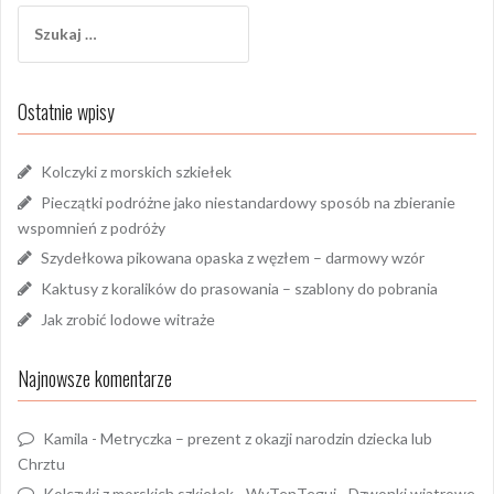
Szukaj:
Ostatnie wpisy
Kolczyki z morskich szkiełek
Pieczątki podróżne jako niestandardowy sposób na zbieranie
wspomnień z podróży
Szydełkowa pikowana opaska z węzłem – darmowy wzór
Kaktusy z koralików do prasowania – szablony do pobrania
Jak zrobić lodowe witraże
Najnowsze komentarze
Kamila
-
Metryczka – prezent z okazji narodzin dziecka lub
Chrztu
Kolczyki z morskich szkiełek - WyTenTeguj
-
Dzwonki wiatrowe