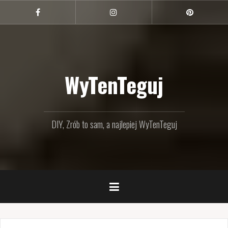
Przejdź
do
Facebook
Instagram
Pinterest
treści
WyTenTeguj
DIY, Zrób to sam, a najlepiej WyTenTeguj