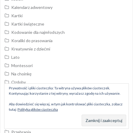
Kalendarz adwentowy
Kartki
Kartki świąteczne
Kodowanie dla najmłodszych
Koraliki do prasowania
Kreatywnie z dziećmi
Lato
Montessori
Na choinkę
Ozdoby
Prywatność i pliki ciasteczka: Ta witryna używa plików ciasteczek.
Piniata
Kontynuując korzystanie z tej witryny, wyrażasz zgodę na ich używanie.
Pompony
Aby dowiedzieć się więcej, w tym jak kontrolować pliki ciasteczka, zobacz
Pomysł na prezent
tutaj:
Polityka plików ciasteczka
Pory roku
Prace plastyczne
Przebrania