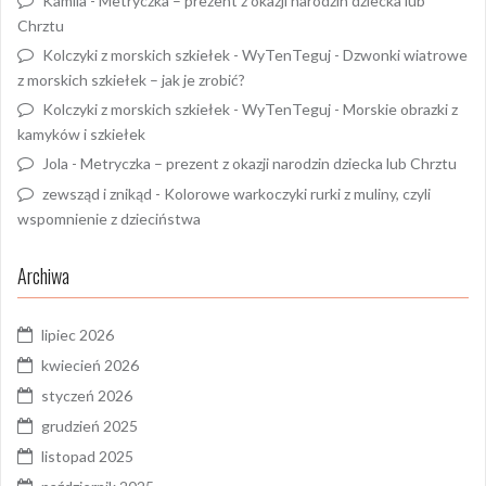
Kamila
-
Metryczka – prezent z okazji narodzin dziecka lub
Chrztu
Kolczyki z morskich szkiełek - WyTenTeguj
-
Dzwonki wiatrowe
z morskich szkiełek – jak je zrobić?
Kolczyki z morskich szkiełek - WyTenTeguj
-
Morskie obrazki z
kamyków i szkiełek
Jola
-
Metryczka – prezent z okazji narodzin dziecka lub Chrztu
zewsząd i znikąd
-
Kolorowe warkoczyki rurki z muliny, czyli
wspomnienie z dzieciństwa
Archiwa
lipiec 2026
kwiecień 2026
styczeń 2026
grudzień 2025
listopad 2025