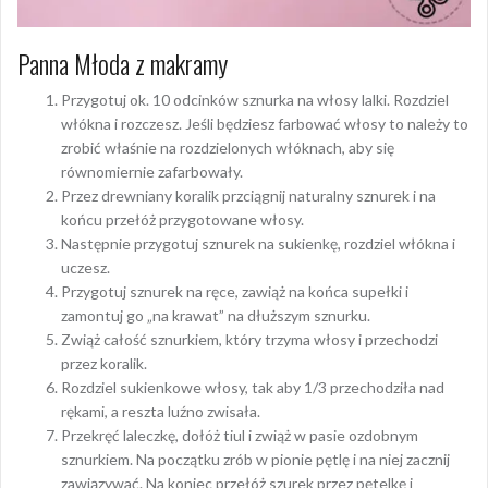
Panna Młoda z makramy
Przygotuj ok. 10 odcinków sznurka na włosy lalki. Rozdziel
włókna i rozczesz. Jeśli będziesz farbować włosy to należy to
zrobić właśnie na rozdzielonych włóknach, aby się
równomiernie zafarbowały.
Przez drewniany koralik przciągnij naturalny sznurek i na
końcu przełóż przygotowane włosy.
Następnie przygotuj sznurek na sukienkę, rozdziel włókna i
uczesz.
Przygotuj sznurek na ręce, zawiąż na końca supełki i
zamontuj go „na krawat” na dłuższym sznurku.
Zwiąż całość sznurkiem, który trzyma włosy i przechodzi
przez koralik.
Rozdziel sukienkowe włosy, tak aby 1/3 przechodziła nad
rękami, a reszta luźno zwisała.
Przekręć laleczkę, dołóż tiul i zwiąż w pasie ozdobnym
sznurkiem. Na początku zrób w pionie pętlę i na niej zacznij
zawiązywać. Na koniec przełóż szurek przez pętelkę i