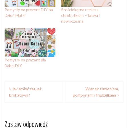
Pomysły na prezent DIY na
Sześciokątna ramka z
Dzień Matki
chrobotkiem – łatwa i
nowoczesna
Pomysły na prezent dla
Babci DIY
Nawigacja
Jak zrobić tatuaż
Wianek z imieniem,
wpisu
brokatowy?
pomponami i frędzelkami
Zostaw odpowiedź