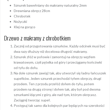
Sznurek bawełniany do makramy naturalny 2mm
Drewniana obręcz 28cm
Chrobotek
Nożyczki
Klej na gorąco
Drzewo z makramy z chrobotkiem
Zacznij od przygotowania sznurków. Każdy odcinek musi być
dwa razy dłuższy niż docelowa długość makramy.
Sznurek złóż w połowie i zamontuj na obręczy węzłem
krawatowym, czyli pętelka od góry i przeciągamy końcówki
od tyłu do dołu.
Na dole sznurek zawiąż tak, aby utworzył się ładny łańcuszek
supełków. Jeden sznurek przechodzi tyłem obręczy, drugi
przodem. Ten z przodu przełóż dołem do tyłu, potem
przodem na drugą stronę i dołem tak, aby był pod dwoma
sznurkami idącymi z góry, ale nad tym, którym okręcasz.
Zaciągnij tworząc supeł.
Postępuj tak samo dla kolejnych par będących na szerokości