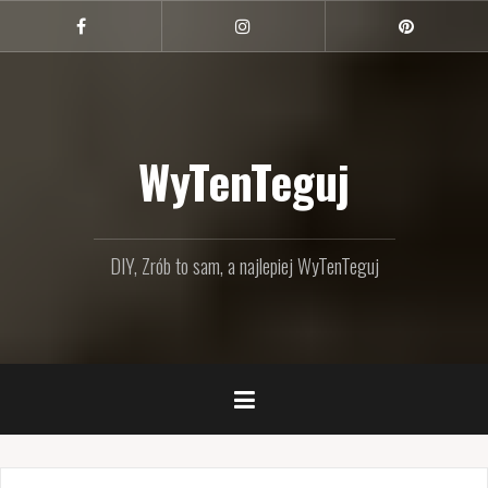
Przejdź
do
Facebook
Instagram
Pinterest
treści
WyTenTeguj
DIY, Zrób to sam, a najlepiej WyTenTeguj