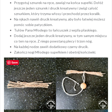
Przygotuj sznurek na ręce, zawiąż na końca supełki. Dołóż
jeszcze jeden sznurek i drucik kreatywny i zwiąż całość
sznurkiem, który trzyma włosy i przechodzi przez koralik.
Na rękach nawiń drucik kreatywny, aby było łatwiej możesz
pomóc sobie patyczkiem.
Tułów Pana Młodego to łańcuszek z węzła płaskiego.
Dodaj jeszcze jeden drucik kreatywny, w tym samym miejscu
co ten na ręce. Z niego powstaną plecy i trzon nóg.
Na każdej nodze zawiń dodatkowy czarny drucik.
Zakończ nogi Młodego supełkiem i obetnij końcówki.
Save