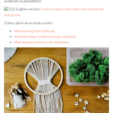
podpisali na gwiazdkach.
English version:
How to make a macrame tree with bride
and groom
Zobacz jak krok po kroku zrobić:
Makramową Pannę Młodą
Pana Młodego inspirowanego makramą
Makramowe drzewo z chrobotkiem