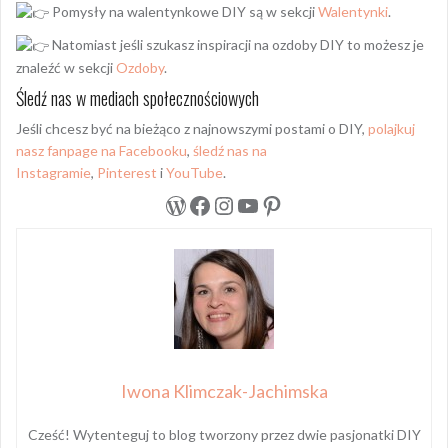
Pomysły na walentynkowe DIY są w sekcji
Walentynki
.
Natomiast jeśli szukasz inspiracji na ozdoby DIY to możesz je
znaleźć w sekcji
Ozdoby
.
Śledź nas w mediach społecznościowych
Jeśli chcesz być na bieżąco z najnowszymi postami o DIY,
polajkuj
nasz fanpage na Facebooku
,
śledź nas na
Instagramie
,
Pinterest
i
YouTube
.
WordPress
Facebook
Instagram
YouTube
Pinterest
Iwona Klimczak-Jachimska
Cześć! Wytenteguj to blog tworzony przez dwie pasjonatki DIY