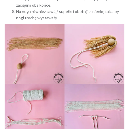
zaciągnij oba końce.
Na noga również zawiąż supełki i obetnij sukienkę tak, aby
nogi trochę wystawały.