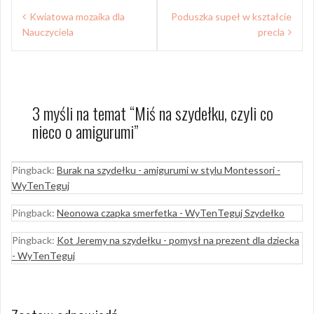
Nawigacja
Kwiatowa mozaika dla
Poduszka supeł w kształcie
wpisu
Nauczyciela
precla
3 myśli na temat “
Miś na szydełku, czyli co
nieco o amigurumi
”
Pingback:
Burak na szydełku - amigurumi w stylu Montessori -
WyTenTeguj
Pingback:
Neonowa czapka smerfetka - WyTenTeguj Szydełko
Pingback:
Kot Jeremy na szydełku - pomysł na prezent dla dziecka
- WyTenTeguj