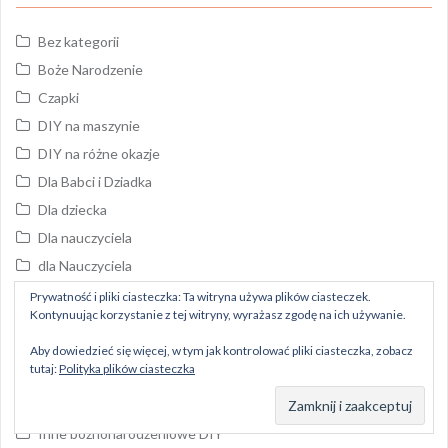
Bez kategorii
Boże Narodzenie
Czapki
DIY na maszynie
DIY na różne okazje
Dla Babci i Dziadka
Dla dziecka
Dla nauczyciela
dla Nauczyciela
Dla niego
Prywatność i pliki ciasteczka: Ta witryna używa plików ciasteczek.
Kontynuując korzystanie z tej witryny, wyrażasz zgodę na ich używanie.
Dla niej
Dla psa
Aby dowiedzieć się więcej, w tym jak kontrolować pliki ciasteczka, zobacz
tutaj:
Polityka plików ciasteczka
Halloween
Inne
Inne bożnonarodzeniowe DIY