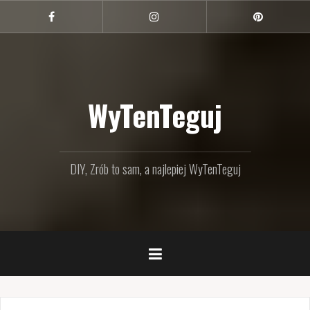
Przejdź
do
Facebook
Instagram
Pinterest
treści
WyTenTeguj
DIY, Zrób to sam, a najlepiej WyTenTeguj