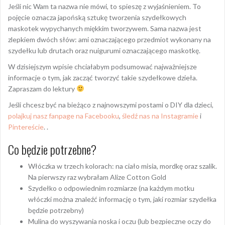
Jeśli nic Wam ta nazwa nie mówi, to spieszę z wyjaśnieniem. To
pojęcie oznacza japońską sztukę tworzenia szydełkowych
maskotek wypychanych miękkim tworzywem. Sama nazwa jest
zlepkiem dwóch słów: ami oznaczającego przedmiot wykonany na
szydełku lub drutach oraz nuigurumi oznaczającego maskotkę.
W dzisiejszym wpisie chciałabym podsumować najważniejsze
informacje o tym, jak zacząć tworzyć takie szydełkowe dzieła.
Zapraszam do lektury
Jeśli chcesz być na bieżąco z najnowszymi postami o DIY dla dzieci,
polajkuj nasz fanpage na Facebooku
,
śledź nas na Instagramie
i
Pintereście
. .
Co będzie potrzebne?
Włóczka w trzech kolorach: na ciało misia, mordkę oraz szalik.
Na pierwszy raz wybrałam Alize Cotton Gold
Szydełko o odpowiednim rozmiarze (na każdym motku
włóczki można znaleźć informację o tym, jaki rozmiar szydełka
będzie potrzebny)
Mulina do wyszywania noska i oczu (lub bezpieczne oczy do