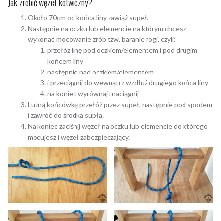
Jak zrobić węzeł kotwiczny?
Około 70cm od końca liny zawiąż supeł.
Następnie na oczku lub elemencie na którym chcesz
wykonać mocowanie zrób tzw. baranie rogi, czyli:
przełóż linę pod oczkiem/elementem i pod drugim
końcem liny
następnie nad oczkiem/elementem
i przeciągnij do wewnątrz wzdłuż drugiego końca liny
na koniec wyrównaj i naciągnij
Luźną końcówkę przełóż przez supeł, następnie pod spodem
i zawróć do środka supła.
Na koniec zaciśnij węzeł na oczku lub elemencie do którego
mocujesz i węzeł zabezpieczający.