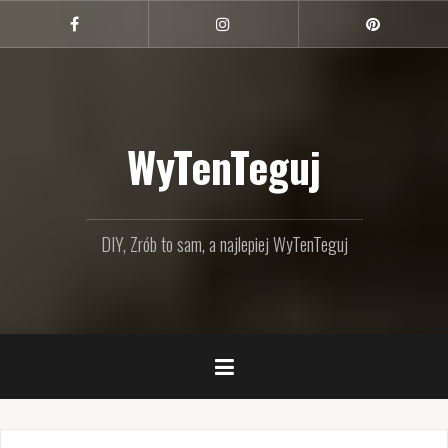
Przejdź
do
Facebook
Instagram
Pinterest
treści
WyTenTeguj
DIY, Zrób to sam, a najlepiej WyTenTeguj