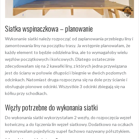
Siatka wspinaczkowa – planowanie
Wykonanie siatki należy rozpocząć od zaplanowania przebiegu liny i
zamontowania liny na początku trasy. Ja wstępnie planowałam, że
każdy element to będzie oddzielna lina, ale to wymagałoby wielu
węzłów początkowych i końcowych. Dlatego ostatecznie
zdecydowałam się na 2 kawałki liny, z których jedna przywiązana
jest do ściany w połowie długości i biegnie w dwóch poziomych
odcinkach. Natomiast druga rozpoczyna się na dole przy ścianie i
obsługuje pionowe odcinki. Wszystkie 3 odcinki zbiegają się na
kółku przy schodkach.
Węzły potrzebne do wykonania siatki
Do wykonania siatki wykorzystałam 2 wezły, do rozpoczęcia węzeł
kotwiczny, a do łączenia lin węzeł siatkowy. Dodatkowo na oczkach
wykonywałam pojedyńczy supeł fachowo nazywany półsztykiem.