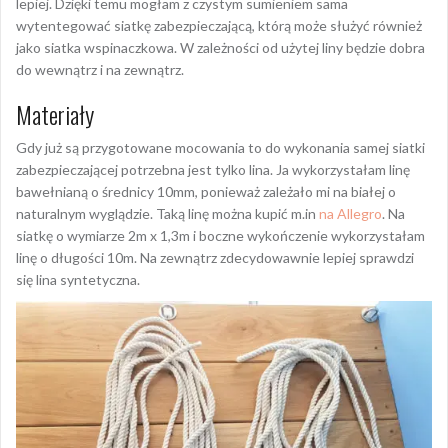
lepiej. Dzięki temu mogłam z czystym sumieniem sama
wytentegować siatkę zabezpieczającą, którą może służyć również
jako siatka wspinaczkowa. W zależności od użytej liny będzie dobra
do wewnątrz i na zewnątrz.
Materiały
Gdy już są przygotowane mocowania to do wykonania samej siatki
zabezpieczającej potrzebna jest tylko lina. Ja wykorzystałam linę
bawełnianą o średnicy 10mm, ponieważ zależało mi na białej o
naturalnym wyglądzie. Taką linę można kupić m.in
na Allegro
. Na
siatkę o wymiarze 2m x 1,3m i boczne wykończenie wykorzystałam
linę o długości 10m. Na zewnątrz zdecydowawnie lepiej sprawdzi
się lina syntetyczna.