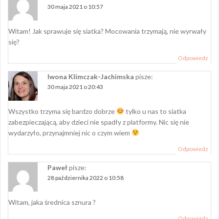
30 maja 2021 o 10:57
Witam! Jak sprawuje się siatka? Mocowania trzymają, nie wyrwały
się?
Odpowiedz
Iwona Klimczak-Jachimska
pisze:
30 maja 2021 o 20:43
Wszystko trzyma się bardzo dobrze
tylko u nas to siatka
zabezpieczającą, aby dzieci nie spadły z platformy. Nic się nie
wydarzyło, przynajmniej nic o czym wiem
Odpowiedz
Paweł
pisze:
28 października 2022 o 10:58
Witam, jaka średnica sznura ?
Odpowiedz