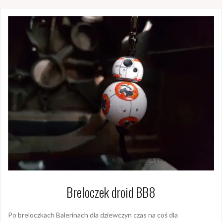
Breloczek droid BB8
Po breloczkach Balerinach dla dziewczyn czas na coś dla