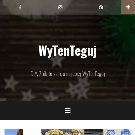
Przejdź
do
Facebook
Instagram
Pinterest
treści
WyTenTeguj
DIY, Zrób to sam, a najlepiej WyTenTeguj