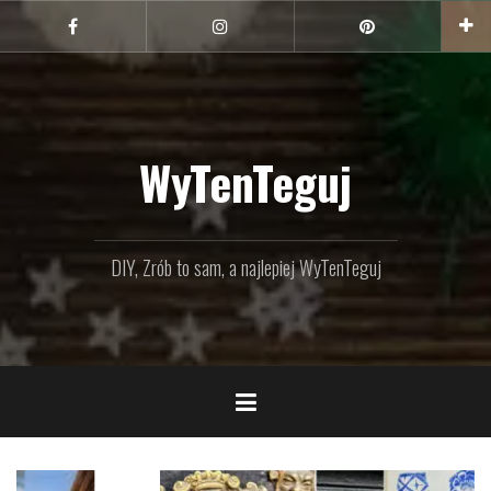
Przejdź
do
Facebook
Instagram
Pinterest
treści
WyTenTeguj
DIY, Zrób to sam, a najlepiej WyTenTeguj