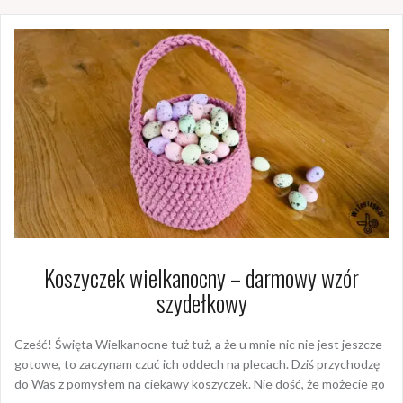
Koszyczek wielkanocny – darmowy wzór
szydełkowy
Cześć! Święta Wielkanocne tuż tuż, a że u mnie nic nie jest jeszcze
gotowe, to zaczynam czuć ich oddech na plecach. Dziś przychodzę
do Was z pomysłem na ciekawy koszyczek. Nie dość, że możecie go