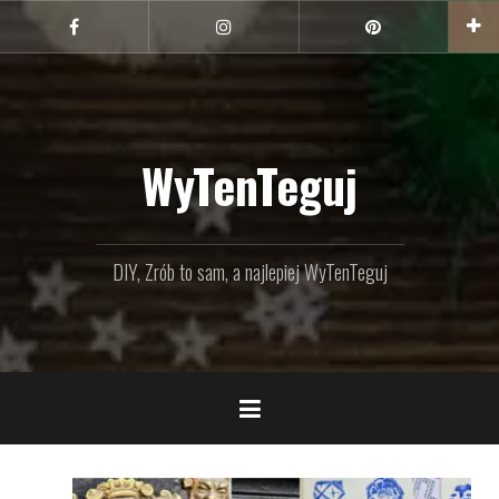
Przejdź
do
Facebook
Instagram
Pinterest
treści
WyTenTeguj
DIY, Zrób to sam, a najlepiej WyTenTeguj