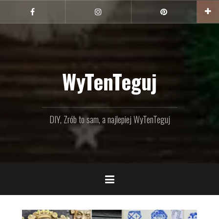
Przejdź
do
Facebook
Instagram
Pinterest
treści
WyTenTeguj
DIY, Zrób to sam, a najlepiej WyTenTeguj