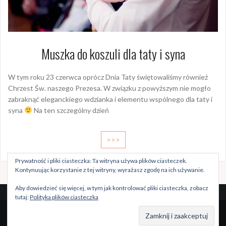
Muszka do koszuli dla taty i syna
W tym roku 23 czerwca oprócz Dnia Taty świętowaliśmy również
Chrzest Św. naszego Prezesa. W związku z powyższym nie mogło
zabraknąć eleganckiego wdzianka i elementu wspólnego dla taty i
syna
Na ten szczególny dzień
>>>
Prywatność i pliki ciasteczka: Ta witryna używa plików ciasteczek.
Kontynuując korzystanie z tej witryny, wyrażasz zgodę na ich używanie.
Aby dowiedzieć się więcej, w tym jak kontrolować pliki ciasteczka, zobacz
tutaj:
Polityka plików ciasteczka
Dumnie wspierane przez WordPressa
|
Szablon:
Oria
by
JustFreeThemes.